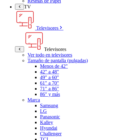
Resmas de Papel
TV
Televisores
Televisores
Ver todo en televisores
Tamaño de pantalla (pulgadas)
Menos de 42"
42" a 48"
49" a 60"
61" a 70"
71" a 86"
86" y más
Marca
Samsung
LG
Panasonic
Kalley
Hyundai
Challenger
TCL