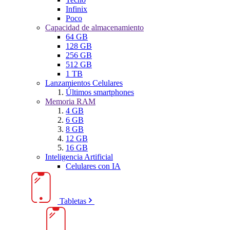
Infinix
Poco
Capacidad de almacenamiento
64 GB
128 GB
256 GB
512 GB
1 TB
Lanzamientos Celulares
Últimos smartphones
Memoria RAM
4 GB
6 GB
8 GB
12 GB
16 GB
Inteligencia Artificial
Celulares con IA
Tabletas