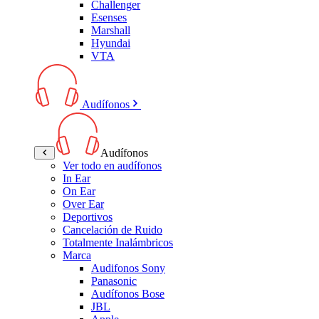
Challenger
Esenses
Marshall
Hyundai
VTA
Audífonos
Audífonos
Ver todo en audífonos
In Ear
On Ear
Over Ear
Deportivos
Cancelación de Ruido
Totalmente Inalámbricos
Marca
Audifonos Sony
Panasonic
Audífonos Bose
JBL