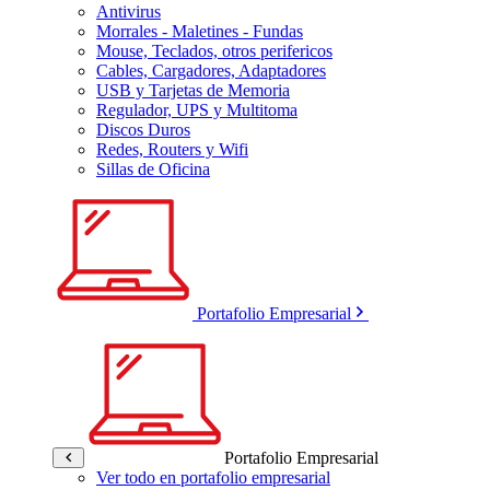
Antivirus
Morrales - Maletines - Fundas
Mouse, Teclados, otros perifericos
Cables, Cargadores, Adaptadores
USB y Tarjetas de Memoria
Regulador, UPS y Multitoma
Discos Duros
Redes, Routers y Wifi
Sillas de Oficina
Portafolio Empresarial
Portafolio Empresarial
Ver todo en portafolio empresarial