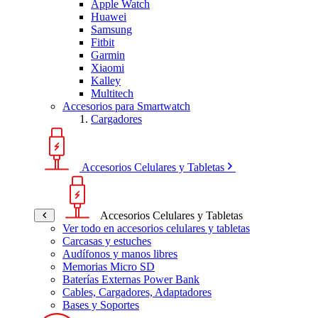
Apple Watch
Huawei
Samsung
Fitbit
Garmin
Xiaomi
Kalley
Multitech
Accesorios para Smartwatch
Cargadores
Accesorios Celulares y Tabletas
Accesorios Celulares y Tabletas
Ver todo en accesorios celulares y tabletas
Carcasas y estuches
Audífonos y manos libres
Memorias Micro SD
Baterías Externas Power Bank
Cables, Cargadores, Adaptadores
Bases y Soportes