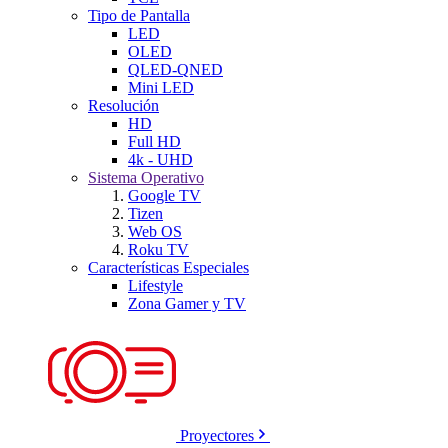
Tipo de Pantalla
LED
OLED
QLED-QNED
Mini LED
Resolución
HD
Full HD
4k - UHD
Sistema Operativo
Google TV
Tizen
Web OS
Roku TV
Características Especiales
Lifestyle
Zona Gamer y TV
Proyectores