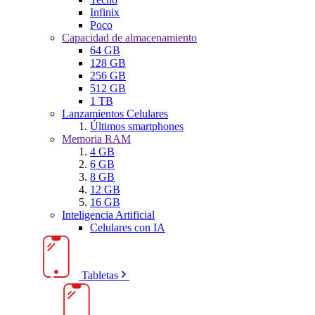
Infinix
Poco
Capacidad de almacenamiento
64 GB
128 GB
256 GB
512 GB
1 TB
Lanzamientos Celulares
Últimos smartphones
Memoria RAM
4 GB
6 GB
8 GB
12 GB
16 GB
Inteligencia Artificial
Celulares con IA
Tabletas