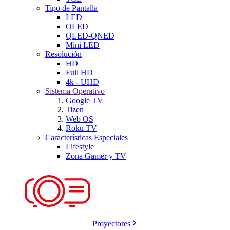
Tipo de Pantalla
LED
OLED
QLED-QNED
Mini LED
Resolución
HD
Full HD
4k - UHD
Sistema Operativo
Google TV
Tizen
Web OS
Roku TV
Características Especiales
Lifestyle
Zona Gamer y TV
Proyectores