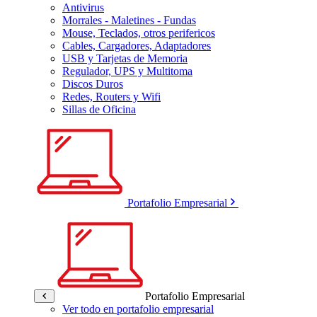
Antivirus
Morrales - Maletines - Fundas
Mouse, Teclados, otros perifericos
Cables, Cargadores, Adaptadores
USB y Tarjetas de Memoria
Regulador, UPS y Multitoma
Discos Duros
Redes, Routers y Wifi
Sillas de Oficina
Portafolio Empresarial
Portafolio Empresarial
Ver todo en portafolio empresarial