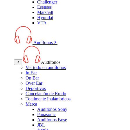
Challenger
Esenses
Marshall
Hyundai
VTA
Audífonos
Audífonos
Ver todo en audífonos
In Ear
On Ear
Over Ear
Deportivos
Cancelación de Ruido
Totalmente Inalámbricos
Marca
Audifonos Sony
Panasonic
Audífonos Bose
JBL