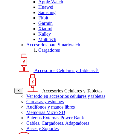
Apple Watch
Huawei
Samsung
Fitbit
Garmin
Xiaomi
Kalley
Multitech
Accesorios para Smartwatch
Cargadores
Accesorios Celulares y Tabletas
Accesorios Celulares y Tabletas
Ver todo en accesorios celulares y tabletas
Carcasas y estuches
Audífonos y manos libres
Memorias Micro SD
Baterías Externas Power Bank
Cables, Cargadores, Adaptadores
Bases y Soportes