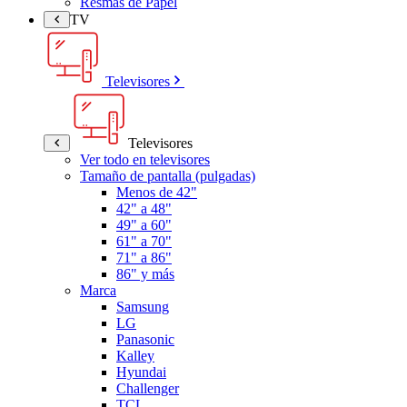
Resmas de Papel
TV
Televisores
Televisores
Ver todo en televisores
Tamaño de pantalla (pulgadas)
Menos de 42"
42" a 48"
49" a 60"
61" a 70"
71" a 86"
86" y más
Marca
Samsung
LG
Panasonic
Kalley
Hyundai
Challenger
TCL