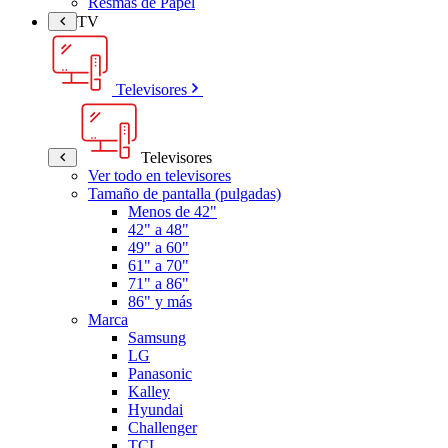
Resmas de Papel
TV
Televisores
Televisores
Ver todo en televisores
Tamaño de pantalla (pulgadas)
Menos de 42"
42" a 48"
49" a 60"
61" a 70"
71" a 86"
86" y más
Marca
Samsung
LG
Panasonic
Kalley
Hyundai
Challenger
TCL