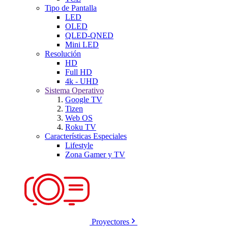
Tipo de Pantalla
LED
OLED
QLED-QNED
Mini LED
Resolución
HD
Full HD
4k - UHD
Sistema Operativo
Google TV
Tizen
Web OS
Roku TV
Características Especiales
Lifestyle
Zona Gamer y TV
Proyectores