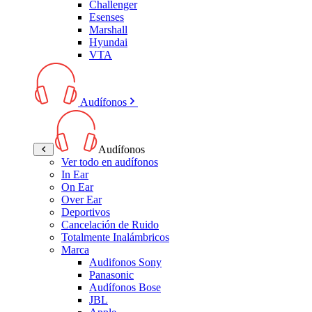
Challenger
Esenses
Marshall
Hyundai
VTA
Audífonos
Audífonos
Ver todo en audífonos
In Ear
On Ear
Over Ear
Deportivos
Cancelación de Ruido
Totalmente Inalámbricos
Marca
Audifonos Sony
Panasonic
Audífonos Bose
JBL