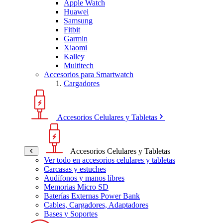
Apple Watch
Huawei
Samsung
Fitbit
Garmin
Xiaomi
Kalley
Multitech
Accesorios para Smartwatch
Cargadores
Accesorios Celulares y Tabletas
Accesorios Celulares y Tabletas
Ver todo en accesorios celulares y tabletas
Carcasas y estuches
Audífonos y manos libres
Memorias Micro SD
Baterías Externas Power Bank
Cables, Cargadores, Adaptadores
Bases y Soportes