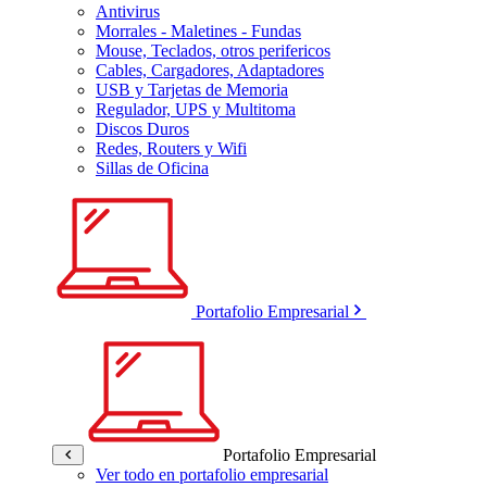
Antivirus
Morrales - Maletines - Fundas
Mouse, Teclados, otros perifericos
Cables, Cargadores, Adaptadores
USB y Tarjetas de Memoria
Regulador, UPS y Multitoma
Discos Duros
Redes, Routers y Wifi
Sillas de Oficina
Portafolio Empresarial
Portafolio Empresarial
Ver todo en portafolio empresarial