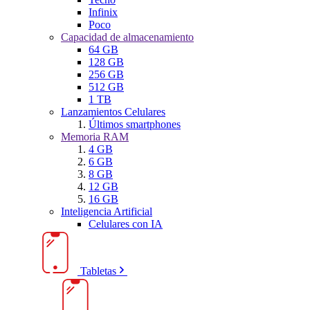
Infinix
Poco
Capacidad de almacenamiento
64 GB
128 GB
256 GB
512 GB
1 TB
Lanzamientos Celulares
Últimos smartphones
Memoria RAM
4 GB
6 GB
8 GB
12 GB
16 GB
Inteligencia Artificial
Celulares con IA
Tabletas