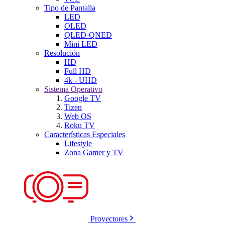
Tipo de Pantalla
LED
OLED
QLED-QNED
Mini LED
Resolución
HD
Full HD
4k - UHD
Sistema Operativo
Google TV
Tizen
Web OS
Roku TV
Características Especiales
Lifestyle
Zona Gamer y TV
Proyectores