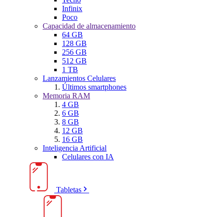
Infinix
Poco
Capacidad de almacenamiento
64 GB
128 GB
256 GB
512 GB
1 TB
Lanzamientos Celulares
Últimos smartphones
Memoria RAM
4 GB
6 GB
8 GB
12 GB
16 GB
Inteligencia Artificial
Celulares con IA
Tabletas