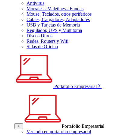
Antivirus
Morrales - Maletines - Fundas
Mouse, Teclados, otros perifericos
Cables, Cargadores, Adaptadores
USB y Tarjetas de Memoria
Regulador, UPS y Multitoma
Discos Duros
Redes, Routers y Wifi
Sillas de Oficina
Portafolio Empresarial
Portafolio Empresarial
Ver todo en portafolio empresarial