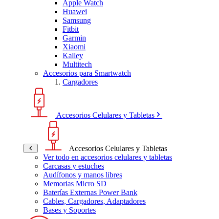
Apple Watch
Huawei
Samsung
Fitbit
Garmin
Xiaomi
Kalley
Multitech
Accesorios para Smartwatch
Cargadores
Accesorios Celulares y Tabletas
Accesorios Celulares y Tabletas
Ver todo en accesorios celulares y tabletas
Carcasas y estuches
Audífonos y manos libres
Memorias Micro SD
Baterías Externas Power Bank
Cables, Cargadores, Adaptadores
Bases y Soportes