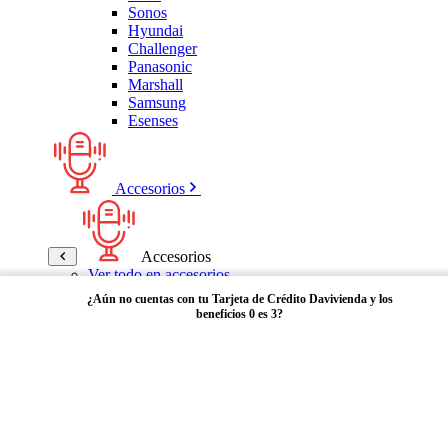
Sonos
Hyundai
Challenger
Panasonic
Marshall
Samsung
Esenses
Accesorios
Accesorios
Ver todo en accesorios
Micrófonos
¿Aún no cuentas con tu Tarjeta de Crédito Davivienda y los
Bases
beneficios 0 es 3?
Cables y Adaptadores
Receptores Bluetooth
Audífonos y manos libres
Adquiérela aquí
Bose