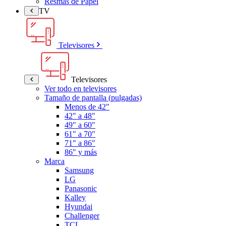
Resmas de Papel
TV
Televisores
Televisores
Ver todo en televisores
Tamaño de pantalla (pulgadas)
Menos de 42"
42" a 48"
49" a 60"
61" a 70"
71" a 86"
86" y más
Marca
Samsung
LG
Panasonic
Kalley
Hyundai
Challenger
TCL