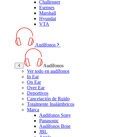
Challenger
Esenses
Marshall
Hyundai
VTA
Audífonos
Audífonos
Ver todo en audífonos
In Ear
On Ear
Over Ear
Deportivos
Cancelación de Ruido
Totalmente Inalámbricos
Marca
Audifonos Sony
Panasonic
Audífonos Bose
JBL