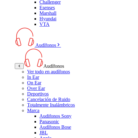
Challenger
Esenses
Marshall
Hyundai
VTA
Audífonos
Audífonos
Ver todo en audífonos
In Ear
On Ear
Over Ear
Deportivos
Cancelación de Ruido
Totalmente Inalámbricos
Marca
Audifonos Sony
Panasonic
Audífonos Bose
JBL