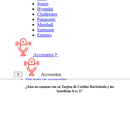
Sonos
Hyundai
Challenger
Panasonic
Marshall
Samsung
Esenses
Accesorios
Accesorios
Ver todo en accesorios
Micrófonos
¿Aún no cuentas con tu Tarjeta de Crédito Davivienda y los
Bases
beneficios 0 es 3?
Cables y Adaptadores
Receptores Bluetooth
Audífonos y manos libres
Adquiérela aquí
Bose