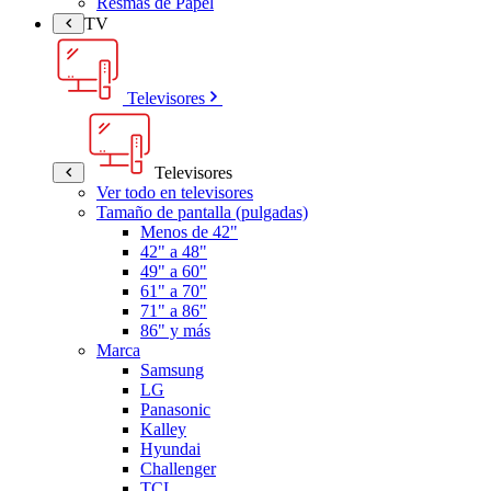
Resmas de Papel
TV
Televisores
Televisores
Ver todo en televisores
Tamaño de pantalla (pulgadas)
Menos de 42"
42" a 48"
49" a 60"
61" a 70"
71" a 86"
86" y más
Marca
Samsung
LG
Panasonic
Kalley
Hyundai
Challenger
TCL