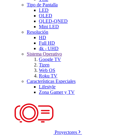
Tipo de Pantalla
LED
OLED
QLED-QNED
Mini LED
Resolución
HD
Full HD
4k - UHD
Sistema Operativo
Google TV
Tizen
Web OS
Roku TV
Características Especiales
Lifestyle
Zona Gamer y TV
Proyectores