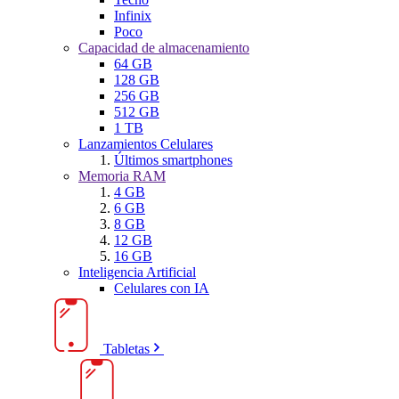
Infinix
Poco
Capacidad de almacenamiento
64 GB
128 GB
256 GB
512 GB
1 TB
Lanzamientos Celulares
Últimos smartphones
Memoria RAM
4 GB
6 GB
8 GB
12 GB
16 GB
Inteligencia Artificial
Celulares con IA
Tabletas