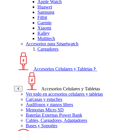
Apple Watch
Huawei
Samsung
Fitbit
Garmin
Xiaomi
Kalley
Multitech
Accesorios para Smartwatch
Cargadores
Accesorios Celulares y Tabletas
Accesorios Celulares y Tabletas
Ver todo en accesorios celulares y tabletas
Carcasas y estuches
Audífonos y manos libres
Memorias Micro SD
Baterías Externas Power Bank
Cables, Cargadores, Adaptadores
Bases y Soportes