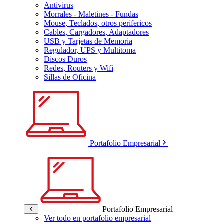
Antivirus
Morrales - Maletines - Fundas
Mouse, Teclados, otros perifericos
Cables, Cargadores, Adaptadores
USB y Tarjetas de Memoria
Regulador, UPS y Multitoma
Discos Duros
Redes, Routers y Wifi
Sillas de Oficina
Portafolio Empresarial
Portafolio Empresarial
Ver todo en portafolio empresarial