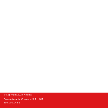
© Copyright 2024 Ktronix
Colombiana de Comercio S.A. | NIT:
890.900.943-1