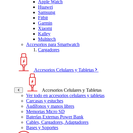
Apple Watch
Huawei
Samsung
Fitbit
Garmin
Xiaomi
Kalley
Multitech
Accesorios para Smartwatch
Cargadores
Accesorios Celulares y Tabletas
Accesorios Celulares y Tabletas
Ver todo en accesorios celulares y tabletas
Carcasas y estuches
Audífonos y manos libres
Memorias Micro SD
Baterías Externas Power Bank
Cables, Cargadores, Adaptadores
Bases y Soportes