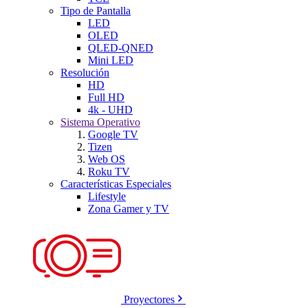
Tipo de Pantalla
LED
OLED
QLED-QNED
Mini LED
Resolución
HD
Full HD
4k - UHD
Sistema Operativo
Google TV
Tizen
Web OS
Roku TV
Características Especiales
Lifestyle
Zona Gamer y TV
Proyectores