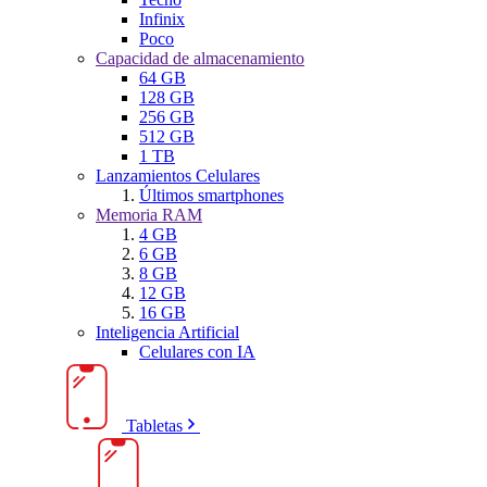
Infinix
Poco
Capacidad de almacenamiento
64 GB
128 GB
256 GB
512 GB
1 TB
Lanzamientos Celulares
Últimos smartphones
Memoria RAM
4 GB
6 GB
8 GB
12 GB
16 GB
Inteligencia Artificial
Celulares con IA
Tabletas