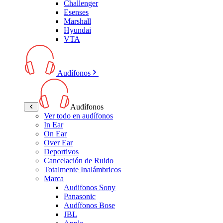
Challenger
Esenses
Marshall
Hyundai
VTA
Audífonos
Audífonos
Ver todo en audífonos
In Ear
On Ear
Over Ear
Deportivos
Cancelación de Ruido
Totalmente Inalámbricos
Marca
Audifonos Sony
Panasonic
Audífonos Bose
JBL