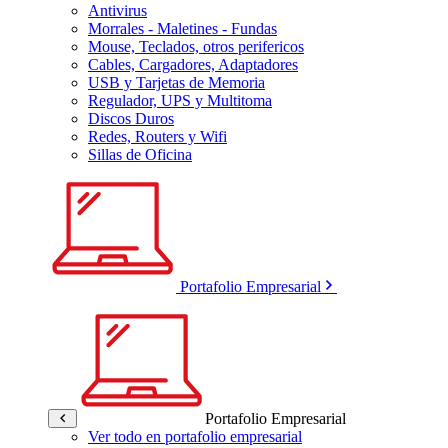
Antivirus
Morrales - Maletines - Fundas
Mouse, Teclados, otros perifericos
Cables, Cargadores, Adaptadores
USB y Tarjetas de Memoria
Regulador, UPS y Multitoma
Discos Duros
Redes, Routers y Wifi
Sillas de Oficina
Portafolio Empresarial
Portafolio Empresarial
Ver todo en portafolio empresarial