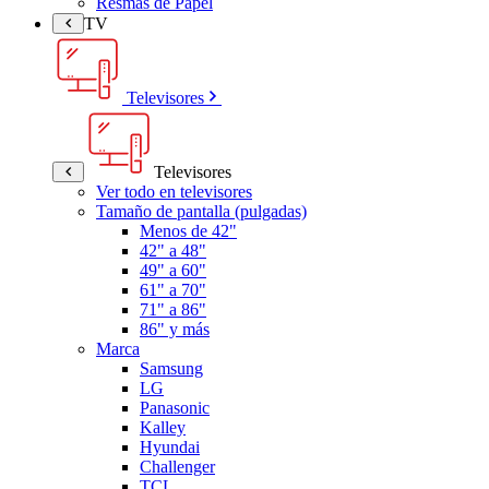
Resmas de Papel
TV
Televisores
Televisores
Ver todo en televisores
Tamaño de pantalla (pulgadas)
Menos de 42"
42" a 48"
49" a 60"
61" a 70"
71" a 86"
86" y más
Marca
Samsung
LG
Panasonic
Kalley
Hyundai
Challenger
TCL