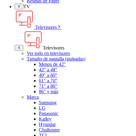
Resmas de Papel
TV
Televisores
Televisores
Ver todo en televisores
Tamaño de pantalla (pulgadas)
Menos de 42"
42" a 48"
49" a 60"
61" a 70"
71" a 86"
86" y más
Marca
Samsung
LG
Panasonic
Kalley
Hyundai
Challenger
TCL