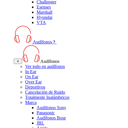
Challenger
Esenses
Marshall
Hyundai
VTA
Audífonos
Audífonos
Ver todo en audífonos
In Ear
On Ear
Over Ear
Deportivos
Cancelación de Ruido
Totalmente Inalámbricos
Marca
Audifonos Sony
Panasonic
Audífonos Bose
JBL