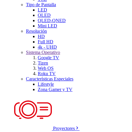
Tipo de Pantalla
LED
OLED
QLED-QNED
Mini LED
Resolución
HD
Full HD
4k - UHD
Sistema Operativo
Google TV
Tizen
Web OS
Roku TV
Características Especiales
Lifestyle
Zona Gamer y TV
Proyectores