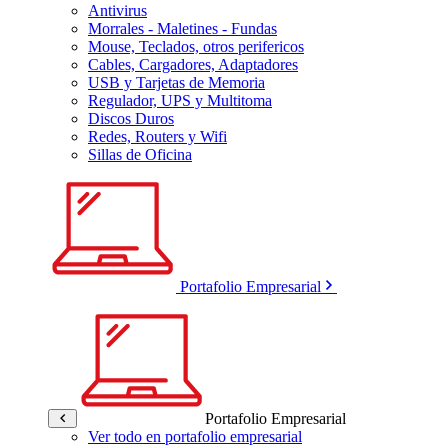
Antivirus
Morrales - Maletines - Fundas
Mouse, Teclados, otros perifericos
Cables, Cargadores, Adaptadores
USB y Tarjetas de Memoria
Regulador, UPS y Multitoma
Discos Duros
Redes, Routers y Wifi
Sillas de Oficina
Portafolio Empresarial
Portafolio Empresarial
Ver todo en portafolio empresarial