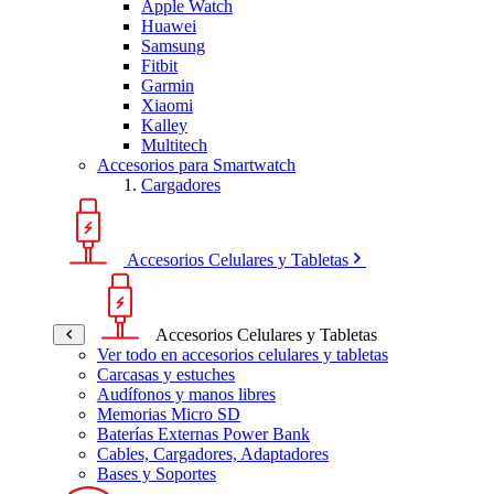
Apple Watch
Huawei
Samsung
Fitbit
Garmin
Xiaomi
Kalley
Multitech
Accesorios para Smartwatch
Cargadores
Accesorios Celulares y Tabletas
Accesorios Celulares y Tabletas
Ver todo en accesorios celulares y tabletas
Carcasas y estuches
Audífonos y manos libres
Memorias Micro SD
Baterías Externas Power Bank
Cables, Cargadores, Adaptadores
Bases y Soportes