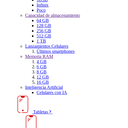
Infinix
Poco
Capacidad de almacenamiento
64 GB
128 GB
256 GB
512 GB
1 TB
Lanzamientos Celulares
Últimos smartphones
Memoria RAM
4 GB
6 GB
8 GB
12 GB
16 GB
Inteligencia Artificial
Celulares con IA
Tabletas