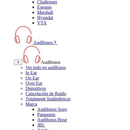
Challenger
Esenses
Marshall
Hyundai
VTA
Audífonos
Audífonos
Ver todo en audífonos
In Ear
On Ear
Over Ear
Deportivos
Cancelación de Ruido
Totalmente Inalámbricos
Marca
Audifonos Sony
Panasonic
Audífonos Bose
JBL