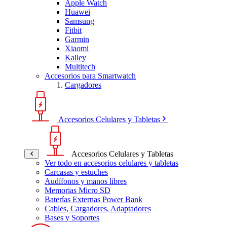
Apple Watch
Huawei
Samsung
Fitbit
Garmin
Xiaomi
Kalley
Multitech
Accesorios para Smartwatch
Cargadores
Accesorios Celulares y Tabletas
Accesorios Celulares y Tabletas
Ver todo en accesorios celulares y tabletas
Carcasas y estuches
Audífonos y manos libres
Memorias Micro SD
Baterías Externas Power Bank
Cables, Cargadores, Adaptadores
Bases y Soportes