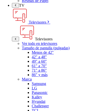
Resmas de Papel
TV
Televisores
Televisores
Ver todo en televisores
Tamaño de pantalla (pulgadas)
Menos de 42"
42" a 48"
49" a 60"
61" a 70"
71" a 86"
86" y más
Marca
Samsung
LG
Panasonic
Kalley
Hyundai
Challenger
TCL