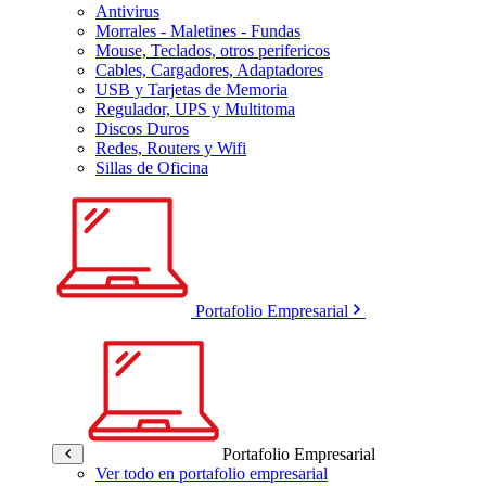
Antivirus
Morrales - Maletines - Fundas
Mouse, Teclados, otros perifericos
Cables, Cargadores, Adaptadores
USB y Tarjetas de Memoria
Regulador, UPS y Multitoma
Discos Duros
Redes, Routers y Wifi
Sillas de Oficina
Portafolio Empresarial
Portafolio Empresarial
Ver todo en portafolio empresarial