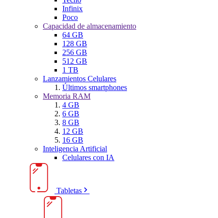
Infinix
Poco
Capacidad de almacenamiento
64 GB
128 GB
256 GB
512 GB
1 TB
Lanzamientos Celulares
Últimos smartphones
Memoria RAM
4 GB
6 GB
8 GB
12 GB
16 GB
Inteligencia Artificial
Celulares con IA
Tabletas