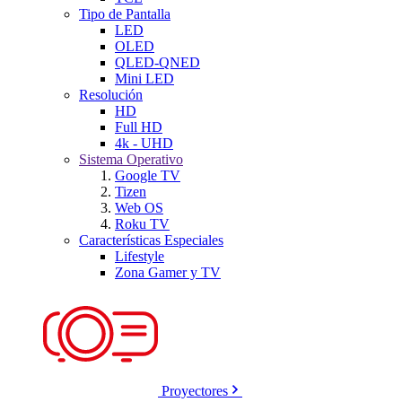
Tipo de Pantalla
LED
OLED
QLED-QNED
Mini LED
Resolución
HD
Full HD
4k - UHD
Sistema Operativo
Google TV
Tizen
Web OS
Roku TV
Características Especiales
Lifestyle
Zona Gamer y TV
Proyectores