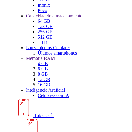
Infinix
Poco
Capacidad de almacenamiento
64 GB
128 GB
256 GB
512 GB
1 TB
Lanzamientos Celulares
Últimos smartphones
Memoria RAM
4 GB
6 GB
8 GB
12 GB
16 GB
Inteligencia Artificial
Celulares con IA
Tabletas