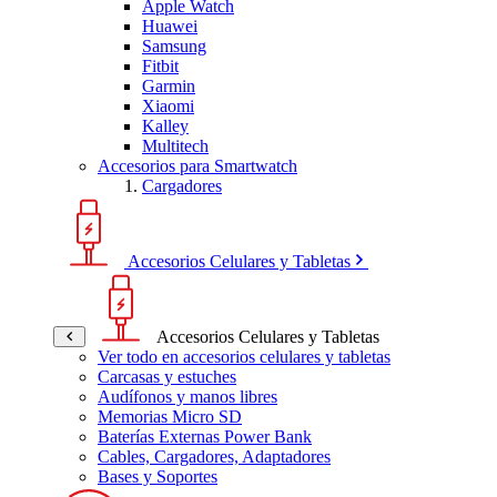
Apple Watch
Huawei
Samsung
Fitbit
Garmin
Xiaomi
Kalley
Multitech
Accesorios para Smartwatch
Cargadores
Accesorios Celulares y Tabletas
Accesorios Celulares y Tabletas
Ver todo en accesorios celulares y tabletas
Carcasas y estuches
Audífonos y manos libres
Memorias Micro SD
Baterías Externas Power Bank
Cables, Cargadores, Adaptadores
Bases y Soportes