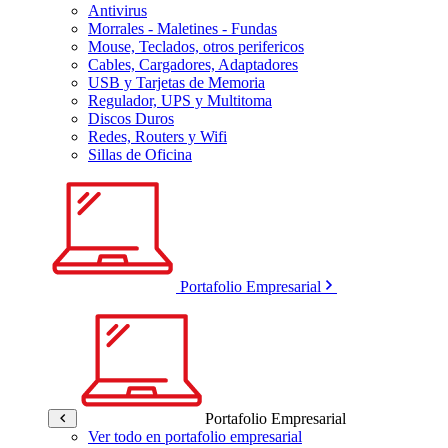
Antivirus
Morrales - Maletines - Fundas
Mouse, Teclados, otros perifericos
Cables, Cargadores, Adaptadores
USB y Tarjetas de Memoria
Regulador, UPS y Multitoma
Discos Duros
Redes, Routers y Wifi
Sillas de Oficina
Portafolio Empresarial
Portafolio Empresarial
Ver todo en portafolio empresarial