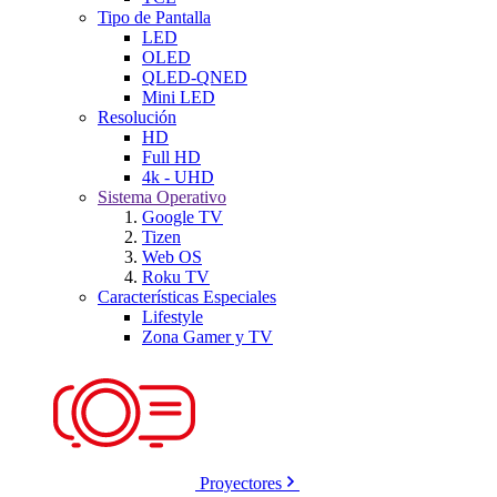
Tipo de Pantalla
LED
OLED
QLED-QNED
Mini LED
Resolución
HD
Full HD
4k - UHD
Sistema Operativo
Google TV
Tizen
Web OS
Roku TV
Características Especiales
Lifestyle
Zona Gamer y TV
Proyectores