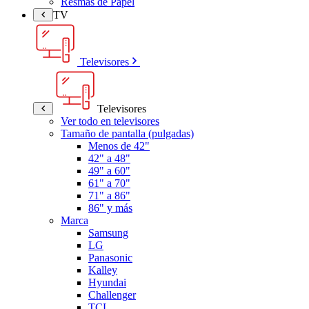
Resmas de Papel
TV
Televisores
Televisores
Ver todo en televisores
Tamaño de pantalla (pulgadas)
Menos de 42"
42" a 48"
49" a 60"
61" a 70"
71" a 86"
86" y más
Marca
Samsung
LG
Panasonic
Kalley
Hyundai
Challenger
TCL