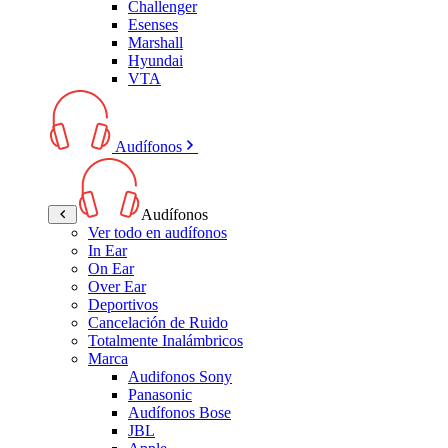
Challenger
Esenses
Marshall
Hyundai
VTA
Audífonos
Audífonos
Ver todo en audífonos
In Ear
On Ear
Over Ear
Deportivos
Cancelación de Ruido
Totalmente Inalámbricos
Marca
Audifonos Sony
Panasonic
Audífonos Bose
JBL