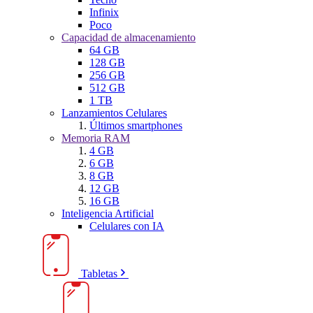
Infinix
Poco
Capacidad de almacenamiento
64 GB
128 GB
256 GB
512 GB
1 TB
Lanzamientos Celulares
Últimos smartphones
Memoria RAM
4 GB
6 GB
8 GB
12 GB
16 GB
Inteligencia Artificial
Celulares con IA
Tabletas