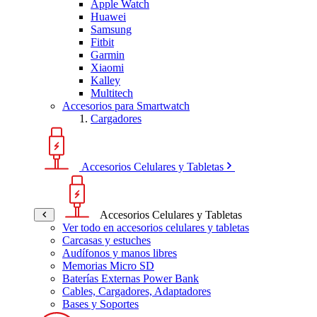
Apple Watch
Huawei
Samsung
Fitbit
Garmin
Xiaomi
Kalley
Multitech
Accesorios para Smartwatch
Cargadores
Accesorios Celulares y Tabletas
Accesorios Celulares y Tabletas
Ver todo en accesorios celulares y tabletas
Carcasas y estuches
Audífonos y manos libres
Memorias Micro SD
Baterías Externas Power Bank
Cables, Cargadores, Adaptadores
Bases y Soportes