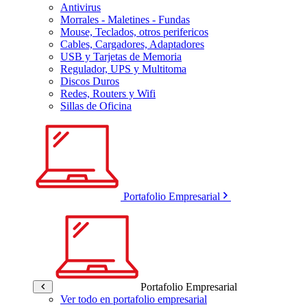
Antivirus
Morrales - Maletines - Fundas
Mouse, Teclados, otros perifericos
Cables, Cargadores, Adaptadores
USB y Tarjetas de Memoria
Regulador, UPS y Multitoma
Discos Duros
Redes, Routers y Wifi
Sillas de Oficina
Portafolio Empresarial
Portafolio Empresarial
Ver todo en portafolio empresarial