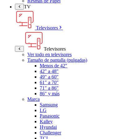
Resmas de Papel
TV
Televisores
Televisores
Ver todo en televisores
Tamaño de pantalla (pulgadas)
Menos de 42"
42" a 48"
49" a 60"
61" a 70"
71" a 86"
86" y más
Marca
Samsung
LG
Panasonic
Kalley
Hyundai
Challenger
TCL