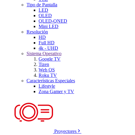
Tipo de Pantalla
LED
OLED
QLED-QNED
Mini LED
Resolución
HD
Full HD
4k - UHD
Sistema Operativo
Google TV
Tizen
Web OS
Roku TV
Características Especiales
Lifestyle
Zona Gamer y TV
Proyectores