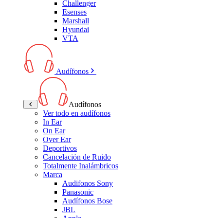
Challenger
Esenses
Marshall
Hyundai
VTA
Audífonos
Audífonos
Ver todo en audífonos
In Ear
On Ear
Over Ear
Deportivos
Cancelación de Ruido
Totalmente Inalámbricos
Marca
Audifonos Sony
Panasonic
Audífonos Bose
JBL