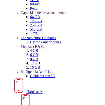
Infinix
Poco
Capacidad de almacenamiento
64 GB
128 GB
256 GB
512 GB
1 TB
Lanzamientos Celulares
Últimos smartphones
Memoria RAM
4 GB
6 GB
8 GB
12 GB
16 GB
Inteligencia Artificial
Celulares con IA
Tabletas