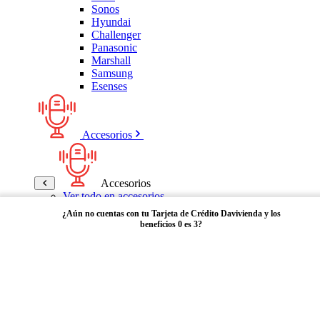
Sonos
Hyundai
Challenger
Panasonic
Marshall
Samsung
Esenses
Accesorios
Accesorios
Ver todo en accesorios
Micrófonos
¿Aún no cuentas con tu Tarjeta de Crédito Davivienda y los
Bases
beneficios 0 es 3?
Cables y Adaptadores
Receptores Bluetooth
Audífonos y manos libres
Adquiérela aquí
Bose