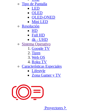
Tipo de Pantalla
LED
OLED
QLED-QNED
Mini LED
Resolución
HD
Full HD
4k - UHD
Sistema Operativo
Google TV
Tizen
Web OS
Roku TV
Características Especiales
Lifestyle
Zona Gamer y TV
Proyectores