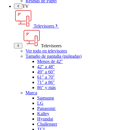
Resmas de Papel
TV
Televisores
Televisores
Ver todo en televisores
Tamaño de pantalla (pulgadas)
Menos de 42"
42" a 48"
49" a 60"
61" a 70"
71" a 86"
86" y más
Marca
Samsung
LG
Panasonic
Kalley
Hyundai
Challenger
TCL