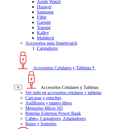
Apple Watch
Huawei
Samsung
Fitbit
Garmin
Xiaomi
Kalley
Multitech
Accesorios para Smartwatch
Cargadores
Accesorios Celulares y Tabletas
Accesorios Celulares y Tabletas
Ver todo en accesorios celulares y tabletas
Carcasas y estuches
Audífonos y manos libres
Memorias Micro SD
Baterías Externas Power Bank
Cables, Cargadores, Adaptadores
Bases y Soportes