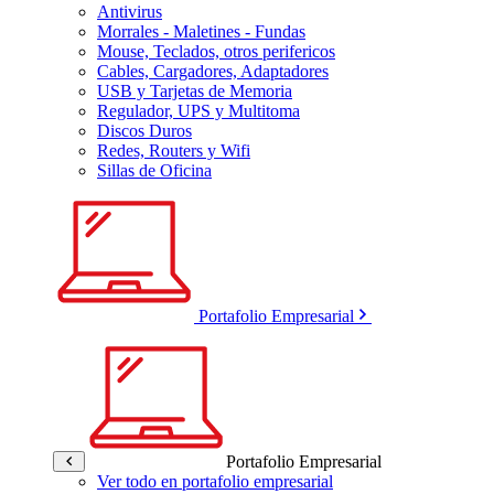
Antivirus
Morrales - Maletines - Fundas
Mouse, Teclados, otros perifericos
Cables, Cargadores, Adaptadores
USB y Tarjetas de Memoria
Regulador, UPS y Multitoma
Discos Duros
Redes, Routers y Wifi
Sillas de Oficina
Portafolio Empresarial
Portafolio Empresarial
Ver todo en portafolio empresarial