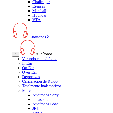
Challenger
Esenses
Marshall
Hyundai
VTA
Audífonos
Audífonos
Ver todo en audífonos
In Ear
On Ear
Over Ear
Deportivos
Cancelación de Ruido
Totalmente Inalámbricos
Marca
Audifonos Sony
Panasonic
Audífonos Bose
JBL