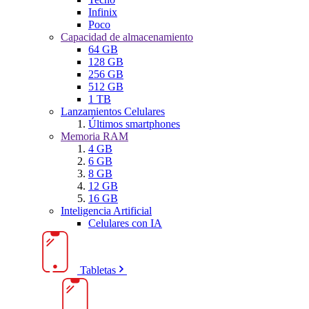
Infinix
Poco
Capacidad de almacenamiento
64 GB
128 GB
256 GB
512 GB
1 TB
Lanzamientos Celulares
Últimos smartphones
Memoria RAM
4 GB
6 GB
8 GB
12 GB
16 GB
Inteligencia Artificial
Celulares con IA
Tabletas