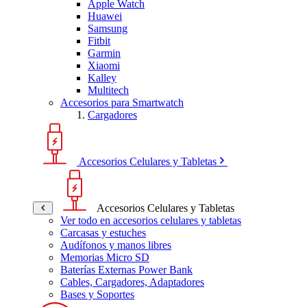
Apple Watch
Huawei
Samsung
Fitbit
Garmin
Xiaomi
Kalley
Multitech
Accesorios para Smartwatch
Cargadores
Accesorios Celulares y Tabletas
Accesorios Celulares y Tabletas
Ver todo en accesorios celulares y tabletas
Carcasas y estuches
Audífonos y manos libres
Memorias Micro SD
Baterías Externas Power Bank
Cables, Cargadores, Adaptadores
Bases y Soportes