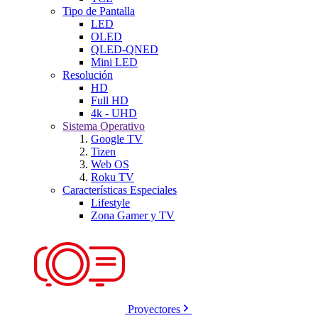
Tipo de Pantalla
LED
OLED
QLED-QNED
Mini LED
Resolución
HD
Full HD
4k - UHD
Sistema Operativo
Google TV
Tizen
Web OS
Roku TV
Características Especiales
Lifestyle
Zona Gamer y TV
Proyectores