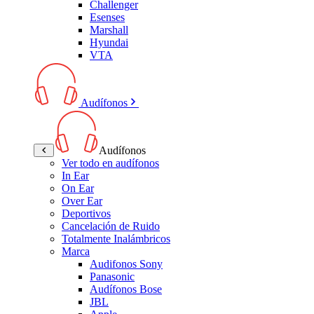
Challenger
Esenses
Marshall
Hyundai
VTA
Audífonos
Audífonos
Ver todo en audífonos
In Ear
On Ear
Over Ear
Deportivos
Cancelación de Ruido
Totalmente Inalámbricos
Marca
Audifonos Sony
Panasonic
Audífonos Bose
JBL