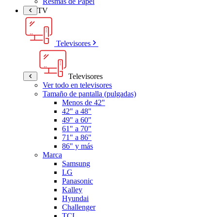
Resmas de Papel
TV
Televisores
Televisores
Ver todo en televisores
Tamaño de pantalla (pulgadas)
Menos de 42"
42" a 48"
49" a 60"
61" a 70"
71" a 86"
86" y más
Marca
Samsung
LG
Panasonic
Kalley
Hyundai
Challenger
TCL