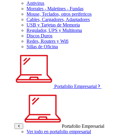
Antivirus
Morrales - Maletines - Fundas
Mouse, Teclados, otros perifericos
Cables, Cargadores, Adaptadores
USB y Tarjetas de Memoria
Regulador, UPS y Multitoma
Discos Duros
Redes, Routers y Wifi
Sillas de Oficina
Portafolio Empresarial
Portafolio Empresarial
Ver todo en portafolio empresarial