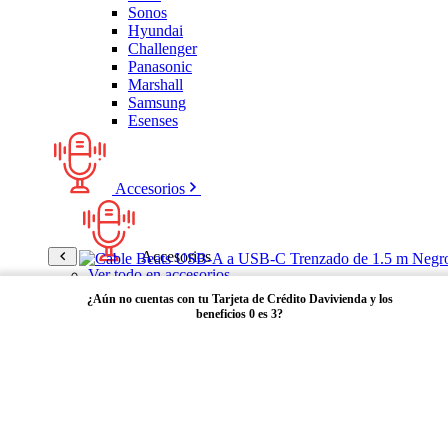
Sonos
Hyundai
Challenger
Panasonic
Marshall
Samsung
Esenses
Accesorios
Accesorios
Ver todo en accesorios
Micrófonos
¿Aún no cuentas con tu Tarjeta de Crédito Davivienda y los
Bases
beneficios 0 es 3?
Cables y Adaptadores
Receptores Bluetooth
Audífonos y manos libres
Adquiérela aquí
Bose