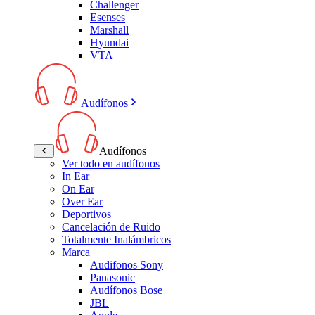
Challenger
Esenses
Marshall
Hyundai
VTA
Audífonos
Audífonos
Ver todo en audífonos
In Ear
On Ear
Over Ear
Deportivos
Cancelación de Ruido
Totalmente Inalámbricos
Marca
Audifonos Sony
Panasonic
Audífonos Bose
JBL