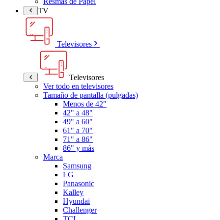
Resmas de Papel
TV
Televisores
Televisores
Ver todo en televisores
Tamaño de pantalla (pulgadas)
Menos de 42"
42" a 48"
49" a 60"
61" a 70"
71" a 86"
86" y más
Marca
Samsung
LG
Panasonic
Kalley
Hyundai
Challenger
TCL