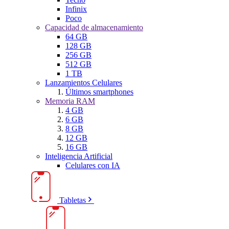
Infinix
Poco
Capacidad de almacenamiento
64 GB
128 GB
256 GB
512 GB
1 TB
Lanzamientos Celulares
Últimos smartphones
Memoria RAM
4 GB
6 GB
8 GB
12 GB
16 GB
Inteligencia Artificial
Celulares con IA
Tabletas