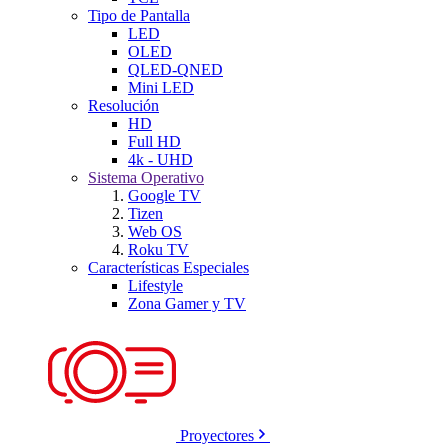
Tipo de Pantalla
LED
OLED
QLED-QNED
Mini LED
Resolución
HD
Full HD
4k - UHD
Sistema Operativo
Google TV
Tizen
Web OS
Roku TV
Características Especiales
Lifestyle
Zona Gamer y TV
Proyectores