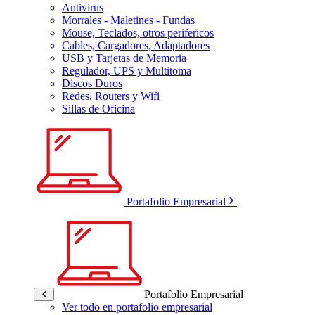
Antivirus
Morrales - Maletines - Fundas
Mouse, Teclados, otros perifericos
Cables, Cargadores, Adaptadores
USB y Tarjetas de Memoria
Regulador, UPS y Multitoma
Discos Duros
Redes, Routers y Wifi
Sillas de Oficina
Portafolio Empresarial
Portafolio Empresarial
Ver todo en portafolio empresarial