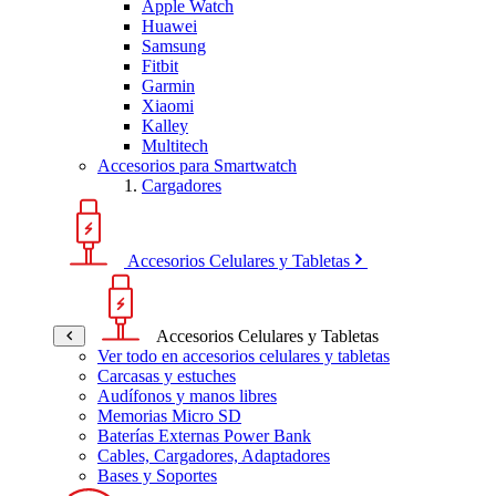
Apple Watch
Huawei
Samsung
Fitbit
Garmin
Xiaomi
Kalley
Multitech
Accesorios para Smartwatch
Cargadores
Accesorios Celulares y Tabletas
Accesorios Celulares y Tabletas
Ver todo en accesorios celulares y tabletas
Carcasas y estuches
Audífonos y manos libres
Memorias Micro SD
Baterías Externas Power Bank
Cables, Cargadores, Adaptadores
Bases y Soportes