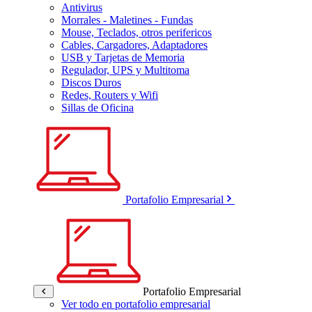
Antivirus
Morrales - Maletines - Fundas
Mouse, Teclados, otros perifericos
Cables, Cargadores, Adaptadores
USB y Tarjetas de Memoria
Regulador, UPS y Multitoma
Discos Duros
Redes, Routers y Wifi
Sillas de Oficina
Portafolio Empresarial
Portafolio Empresarial
Ver todo en portafolio empresarial