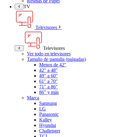
Resmas de Papel
TV
Televisores
Televisores
Ver todo en televisores
Tamaño de pantalla (pulgadas)
Menos de 42"
42" a 48"
49" a 60"
61" a 70"
71" a 86"
86" y más
Marca
Samsung
LG
Panasonic
Kalley
Hyundai
Challenger
TCL