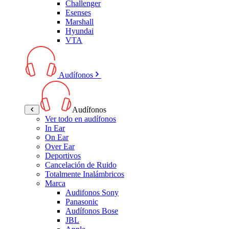
Challenger
Esenses
Marshall
Hyundai
VTA
Audífonos
Audífonos
Ver todo en audífonos
In Ear
On Ear
Over Ear
Deportivos
Cancelación de Ruido
Totalmente Inalámbricos
Marca
Audifonos Sony
Panasonic
Audífonos Bose
JBL