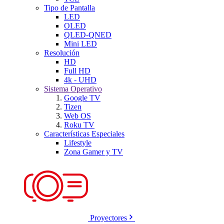
Tipo de Pantalla
LED
OLED
QLED-QNED
Mini LED
Resolución
HD
Full HD
4k - UHD
Sistema Operativo
Google TV
Tizen
Web OS
Roku TV
Características Especiales
Lifestyle
Zona Gamer y TV
Proyectores