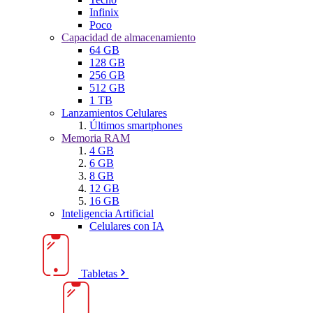
Infinix
Poco
Capacidad de almacenamiento
64 GB
128 GB
256 GB
512 GB
1 TB
Lanzamientos Celulares
Últimos smartphones
Memoria RAM
4 GB
6 GB
8 GB
12 GB
16 GB
Inteligencia Artificial
Celulares con IA
Tabletas