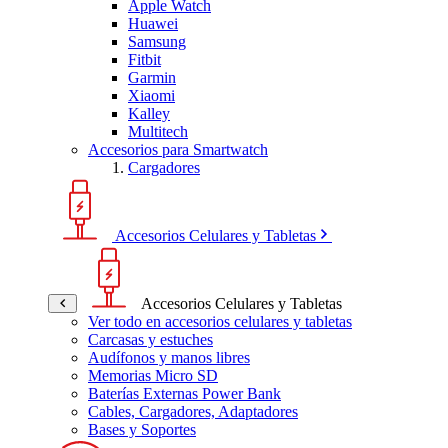
Apple Watch
Huawei
Samsung
Fitbit
Garmin
Xiaomi
Kalley
Multitech
Accesorios para Smartwatch
Cargadores
Accesorios Celulares y Tabletas
Accesorios Celulares y Tabletas
Ver todo en accesorios celulares y tabletas
Carcasas y estuches
Audífonos y manos libres
Memorias Micro SD
Baterías Externas Power Bank
Cables, Cargadores, Adaptadores
Bases y Soportes