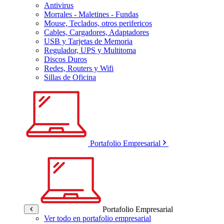
Antivirus
Morrales - Maletines - Fundas
Mouse, Teclados, otros perifericos
Cables, Cargadores, Adaptadores
USB y Tarjetas de Memoria
Regulador, UPS y Multitoma
Discos Duros
Redes, Routers y Wifi
Sillas de Oficina
Portafolio Empresarial
Portafolio Empresarial
Ver todo en portafolio empresarial