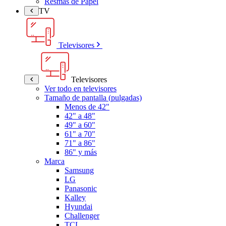
Resmas de Papel
TV
Televisores
Televisores
Ver todo en televisores
Tamaño de pantalla (pulgadas)
Menos de 42"
42" a 48"
49" a 60"
61" a 70"
71" a 86"
86" y más
Marca
Samsung
LG
Panasonic
Kalley
Hyundai
Challenger
TCL