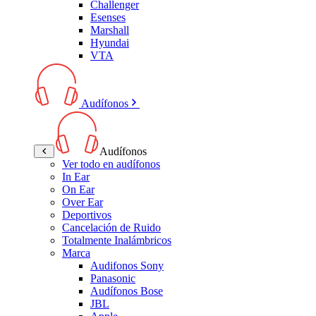
Challenger
Esenses
Marshall
Hyundai
VTA
Audífonos
Audífonos
Ver todo en audífonos
In Ear
On Ear
Over Ear
Deportivos
Cancelación de Ruido
Totalmente Inalámbricos
Marca
Audifonos Sony
Panasonic
Audífonos Bose
JBL