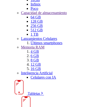
Infinix
Poco
Capacidad de almacenamiento
64 GB
128 GB
256 GB
512 GB
1 TB
Lanzamientos Celulares
Últimos smartphones
Memoria RAM
4 GB
6 GB
8 GB
12 GB
16 GB
Inteligencia Artificial
Celulares con IA
Tabletas