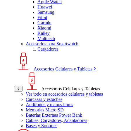
Apple Watch
Huawei
Samsung
Fitbit
Garmin
Xiaomi
Kalley
Multitech
Accesorios para Smartwatch
Cargadores
Accesorios Celulares y Tabletas
Accesorios Celulares y Tabletas
Ver todo en accesorios celulares y tabletas
Carcasas y estuches
Audífonos y manos libres
Memorias Micro SD
Baterías Externas Power Bank
Cables, Cargadores, Adaptadores
Bases y Soportes