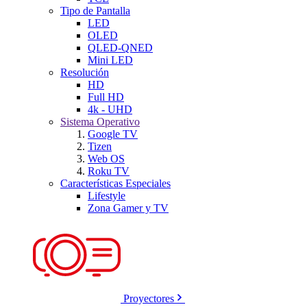
Tipo de Pantalla
LED
OLED
QLED-QNED
Mini LED
Resolución
HD
Full HD
4k - UHD
Sistema Operativo
Google TV
Tizen
Web OS
Roku TV
Características Especiales
Lifestyle
Zona Gamer y TV
Proyectores