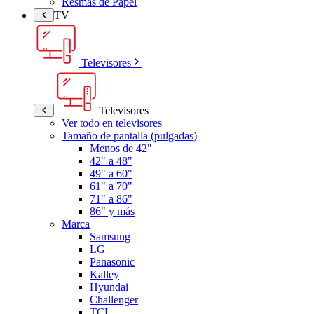
Resmas de Papel
TV
Televisores
Televisores
Ver todo en televisores
Tamaño de pantalla (pulgadas)
Menos de 42"
42" a 48"
49" a 60"
61" a 70"
71" a 86"
86" y más
Marca
Samsung
LG
Panasonic
Kalley
Hyundai
Challenger
TCL