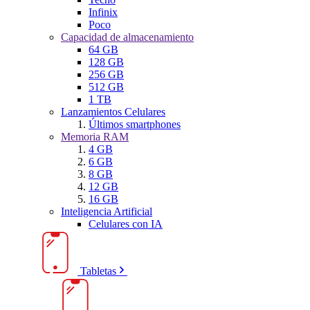
Infinix
Poco
Capacidad de almacenamiento
64 GB
128 GB
256 GB
512 GB
1 TB
Lanzamientos Celulares
Últimos smartphones
Memoria RAM
4 GB
6 GB
8 GB
12 GB
16 GB
Inteligencia Artificial
Celulares con IA
Tabletas