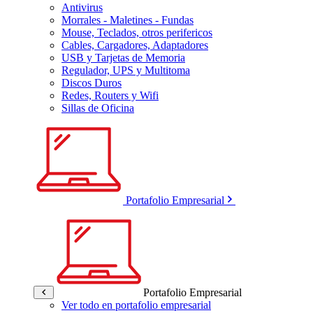
Antivirus
Morrales - Maletines - Fundas
Mouse, Teclados, otros perifericos
Cables, Cargadores, Adaptadores
USB y Tarjetas de Memoria
Regulador, UPS y Multitoma
Discos Duros
Redes, Routers y Wifi
Sillas de Oficina
Portafolio Empresarial
Portafolio Empresarial
Ver todo en portafolio empresarial