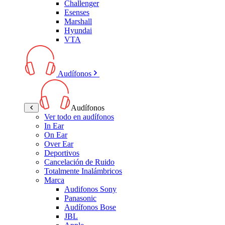
Challenger
Esenses
Marshall
Hyundai
VTA
Audífonos
Audífonos
Ver todo en audífonos
In Ear
On Ear
Over Ear
Deportivos
Cancelación de Ruido
Totalmente Inalámbricos
Marca
Audifonos Sony
Panasonic
Audífonos Bose
JBL