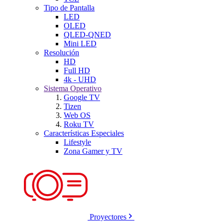
Tipo de Pantalla
LED
OLED
QLED-QNED
Mini LED
Resolución
HD
Full HD
4k - UHD
Sistema Operativo
Google TV
Tizen
Web OS
Roku TV
Características Especiales
Lifestyle
Zona Gamer y TV
Proyectores