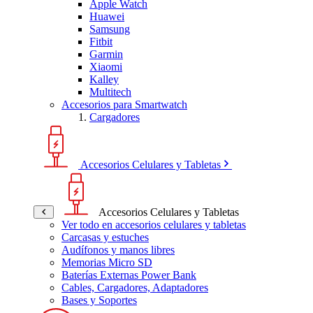
Apple Watch
Huawei
Samsung
Fitbit
Garmin
Xiaomi
Kalley
Multitech
Accesorios para Smartwatch
Cargadores
Accesorios Celulares y Tabletas
Accesorios Celulares y Tabletas
Ver todo en accesorios celulares y tabletas
Carcasas y estuches
Audífonos y manos libres
Memorias Micro SD
Baterías Externas Power Bank
Cables, Cargadores, Adaptadores
Bases y Soportes