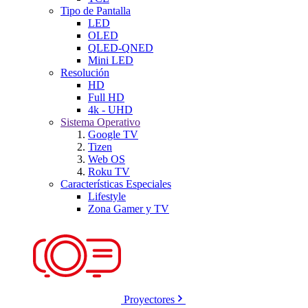
Tipo de Pantalla
LED
OLED
QLED-QNED
Mini LED
Resolución
HD
Full HD
4k - UHD
Sistema Operativo
Google TV
Tizen
Web OS
Roku TV
Características Especiales
Lifestyle
Zona Gamer y TV
Proyectores