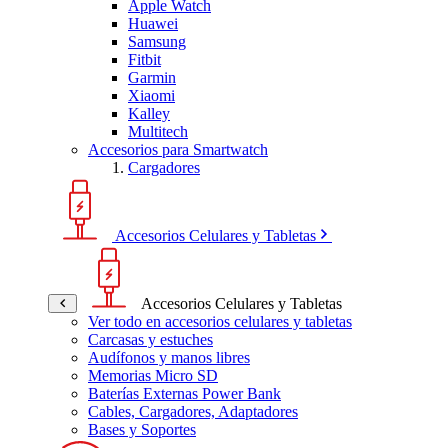
Apple Watch
Huawei
Samsung
Fitbit
Garmin
Xiaomi
Kalley
Multitech
Accesorios para Smartwatch
Cargadores
Accesorios Celulares y Tabletas
Accesorios Celulares y Tabletas
Ver todo en accesorios celulares y tabletas
Carcasas y estuches
Audífonos y manos libres
Memorias Micro SD
Baterías Externas Power Bank
Cables, Cargadores, Adaptadores
Bases y Soportes