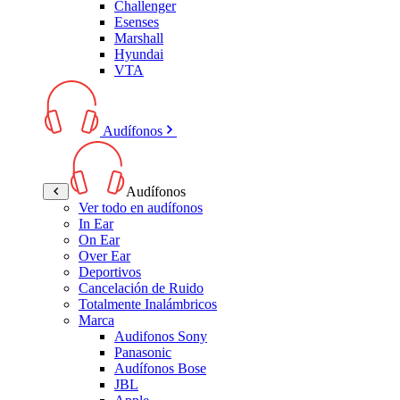
Challenger
Esenses
Marshall
Hyundai
VTA
Audífonos
Audífonos
Ver todo en audífonos
In Ear
On Ear
Over Ear
Deportivos
Cancelación de Ruido
Totalmente Inalámbricos
Marca
Audifonos Sony
Panasonic
Audífonos Bose
JBL