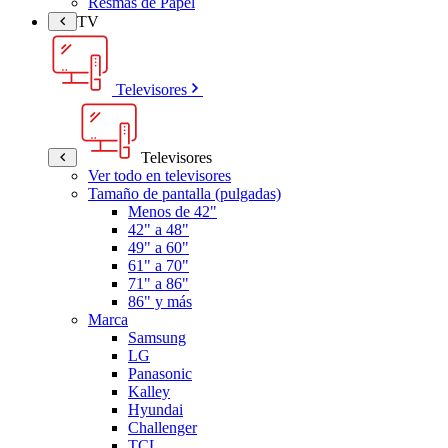
Resmas de Papel
TV
Televisores
Televisores
Ver todo en televisores
Tamaño de pantalla (pulgadas)
Menos de 42"
42" a 48"
49" a 60"
61" a 70"
71" a 86"
86" y más
Marca
Samsung
LG
Panasonic
Kalley
Hyundai
Challenger
TCL