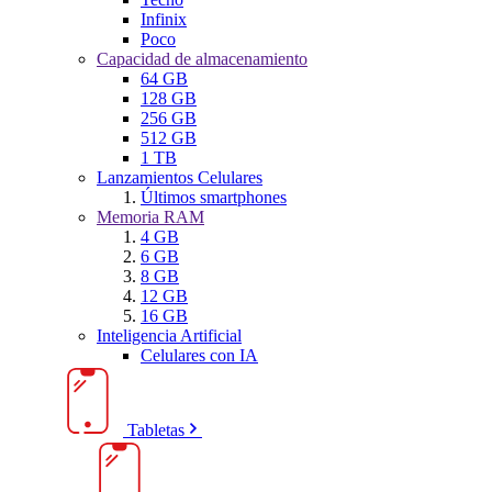
Infinix
Poco
Capacidad de almacenamiento
64 GB
128 GB
256 GB
512 GB
1 TB
Lanzamientos Celulares
Últimos smartphones
Memoria RAM
4 GB
6 GB
8 GB
12 GB
16 GB
Inteligencia Artificial
Celulares con IA
Tabletas