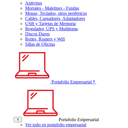
Antivirus
Morrales - Maletines - Fundas
Mouse, Teclados, otros perifericos
Cables, Cargadores, Adaptadores
USB y Tarjetas de Memoria
Regulador, UPS y Multitoma
Discos Duros
Redes, Routers y Wifi
Sillas de Oficina
Portafolio Empresarial
Portafolio Empresarial
Ver todo en portafolio empresarial