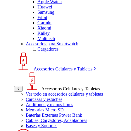
Apple Watch
Huawei
Samsung
Fitbit
Garmin
Xiaomi
Kalley
Multitech
Accesorios para Smartwatch
Cargadores
Accesorios Celulares y Tabletas
Accesorios Celulares y Tabletas
Ver todo en accesorios celulares y tabletas
Carcasas y estuches
Audífonos y manos libres
Memorias Micro SD
Baterías Externas Power Bank
Cables, Cargadores, Adaptadores
Bases y Soportes