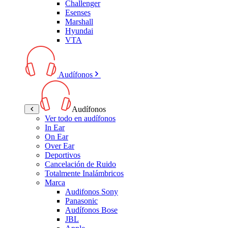
Challenger
Esenses
Marshall
Hyundai
VTA
Audífonos
Audífonos
Ver todo en audífonos
In Ear
On Ear
Over Ear
Deportivos
Cancelación de Ruido
Totalmente Inalámbricos
Marca
Audifonos Sony
Panasonic
Audífonos Bose
JBL