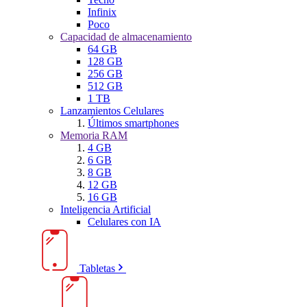
Infinix
Poco
Capacidad de almacenamiento
64 GB
128 GB
256 GB
512 GB
1 TB
Lanzamientos Celulares
Últimos smartphones
Memoria RAM
4 GB
6 GB
8 GB
12 GB
16 GB
Inteligencia Artificial
Celulares con IA
Tabletas