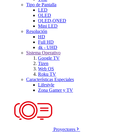
Tipo de Pantalla
LED
OLED
QLED-QNED
Mini LED
Resolución
HD
Full HD
4k - UHD
Sistema Operativo
Google TV
Tizen
Web OS
Roku TV
Características Especiales
Lifestyle
Zona Gamer y TV
Proyectores