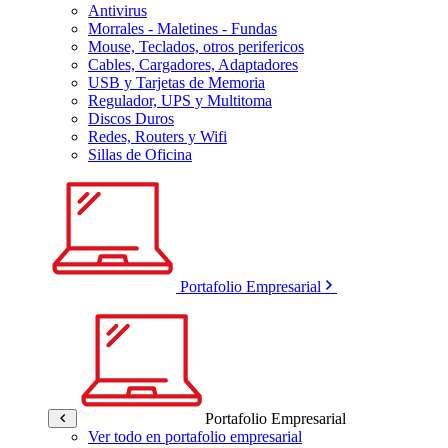
Antivirus
Morrales - Maletines - Fundas
Mouse, Teclados, otros perifericos
Cables, Cargadores, Adaptadores
USB y Tarjetas de Memoria
Regulador, UPS y Multitoma
Discos Duros
Redes, Routers y Wifi
Sillas de Oficina
Portafolio Empresarial
Portafolio Empresarial
Ver todo en portafolio empresarial