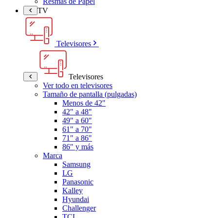
Resmas de Papel
TV
Televisores
Televisores
Ver todo en televisores
Tamaño de pantalla (pulgadas)
Menos de 42"
42" a 48"
49" a 60"
61" a 70"
71" a 86"
86" y más
Marca
Samsung
LG
Panasonic
Kalley
Hyundai
Challenger
TCL