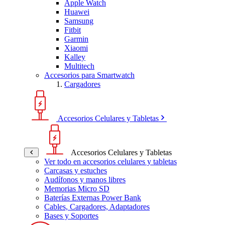
Apple Watch
Huawei
Samsung
Fitbit
Garmin
Xiaomi
Kalley
Multitech
Accesorios para Smartwatch
Cargadores
Accesorios Celulares y Tabletas
Accesorios Celulares y Tabletas
Ver todo en accesorios celulares y tabletas
Carcasas y estuches
Audífonos y manos libres
Memorias Micro SD
Baterías Externas Power Bank
Cables, Cargadores, Adaptadores
Bases y Soportes