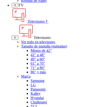
Resmas de Papel
TV
Televisores
Televisores
Ver todo en televisores
Tamaño de pantalla (pulgadas)
Menos de 42"
42" a 48"
49" a 60"
61" a 70"
71" a 86"
86" y más
Marca
Samsung
LG
Panasonic
Kalley
Hyundai
Challenger
TCL