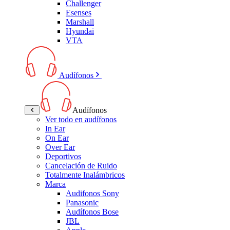
Challenger
Esenses
Marshall
Hyundai
VTA
Audífonos
Audífonos
Ver todo en audífonos
In Ear
On Ear
Over Ear
Deportivos
Cancelación de Ruido
Totalmente Inalámbricos
Marca
Audifonos Sony
Panasonic
Audífonos Bose
JBL