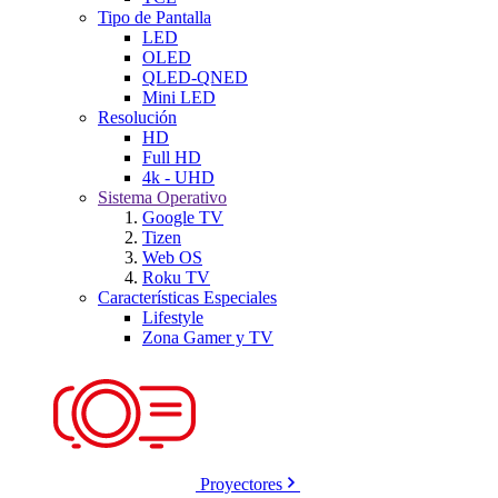
Tipo de Pantalla
LED
OLED
QLED-QNED
Mini LED
Resolución
HD
Full HD
4k - UHD
Sistema Operativo
Google TV
Tizen
Web OS
Roku TV
Características Especiales
Lifestyle
Zona Gamer y TV
Proyectores