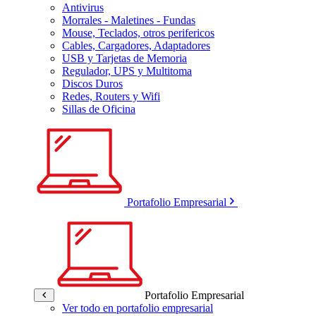
Antivirus
Morrales - Maletines - Fundas
Mouse, Teclados, otros perifericos
Cables, Cargadores, Adaptadores
USB y Tarjetas de Memoria
Regulador, UPS y Multitoma
Discos Duros
Redes, Routers y Wifi
Sillas de Oficina
Portafolio Empresarial
Portafolio Empresarial
Ver todo en portafolio empresarial