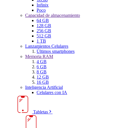
Infinix
Poco
Capacidad de almacenamiento
64 GB
128 GB
256 GB
512 GB
1 TB
Lanzamientos Celulares
Últimos smartphones
Memoria RAM
4 GB
6 GB
8 GB
12 GB
16 GB
Inteligencia Artificial
Celulares con IA
Tabletas