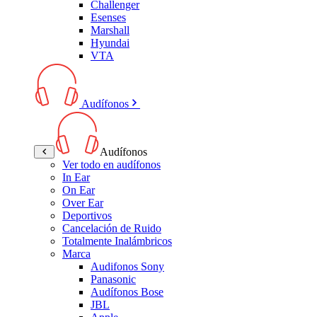
Challenger
Esenses
Marshall
Hyundai
VTA
Audífonos
Audífonos
Ver todo en audífonos
In Ear
On Ear
Over Ear
Deportivos
Cancelación de Ruido
Totalmente Inalámbricos
Marca
Audifonos Sony
Panasonic
Audífonos Bose
JBL