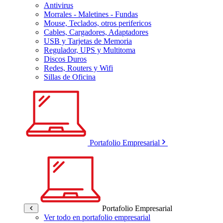
Antivirus
Morrales - Maletines - Fundas
Mouse, Teclados, otros perifericos
Cables, Cargadores, Adaptadores
USB y Tarjetas de Memoria
Regulador, UPS y Multitoma
Discos Duros
Redes, Routers y Wifi
Sillas de Oficina
Portafolio Empresarial
Portafolio Empresarial
Ver todo en portafolio empresarial