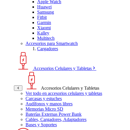
Apple Watch
Huawei
Samsung
Fitbit
Garmin
Xiaomi
Kalley
Multitech
Accesorios para Smartwatch
Cargadores
Accesorios Celulares y Tabletas
Accesorios Celulares y Tabletas
Ver todo en accesorios celulares y tabletas
Carcasas y estuches
Audífonos y manos libres
Memorias Micro SD
Baterías Externas Power Bank
Cables, Cargadores, Adaptadores
Bases y Soportes