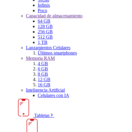
Infinix
Poco
Capacidad de almacenamiento
64 GB
128 GB
256 GB
512 GB
1 TB
Lanzamientos Celulares
Últimos smartphones
Memoria RAM
4 GB
6 GB
8 GB
12 GB
16 GB
Inteligencia Artificial
Celulares con IA
Tabletas