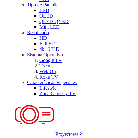
Tipo de Pantalla
LED
OLED
QLED-QNED
Mini LED
Resolución
HD
Full HD
4k - UHD
Sistema Operativo
Google TV
Tizen
Web OS
Roku TV
Características Especiales
Lifestyle
Zona Gamer y TV
Proyectores