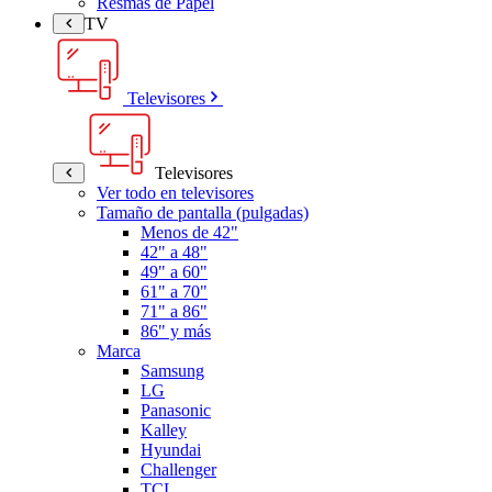
Resmas de Papel
TV
Televisores
Televisores
Ver todo en televisores
Tamaño de pantalla (pulgadas)
Menos de 42"
42" a 48"
49" a 60"
61" a 70"
71" a 86"
86" y más
Marca
Samsung
LG
Panasonic
Kalley
Hyundai
Challenger
TCL