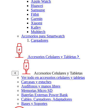
Apple Watch
Huawei
Samsung
Fitbit
Garmin
Xiaomi
Kalley
Multitech
Accesorios para Smartwatch
Cargadores
Accesorios Celulares y Tabletas
Accesorios Celulares y Tabletas
Ver todo en accesorios celulares y tabletas
Carcasas y estuches
Audífonos y manos libres
Memorias Micro SD
Baterías Externas Power Bank
Cables, Cargadores, Adaptadores
Bases y Soportes