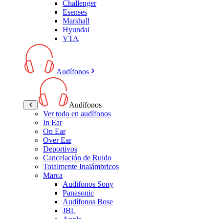
Challenger
Esenses
Marshall
Hyundai
VTA
Audífonos
Audífonos
Ver todo en audífonos
In Ear
On Ear
Over Ear
Deportivos
Cancelación de Ruido
Totalmente Inalámbricos
Marca
Audifonos Sony
Panasonic
Audífonos Bose
JBL