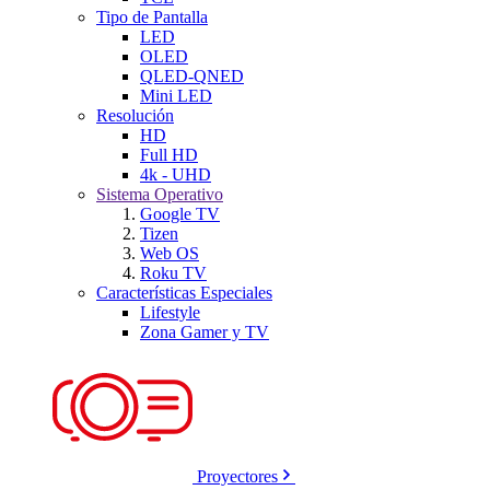
Tipo de Pantalla
LED
OLED
QLED-QNED
Mini LED
Resolución
HD
Full HD
4k - UHD
Sistema Operativo
Google TV
Tizen
Web OS
Roku TV
Características Especiales
Lifestyle
Zona Gamer y TV
Proyectores