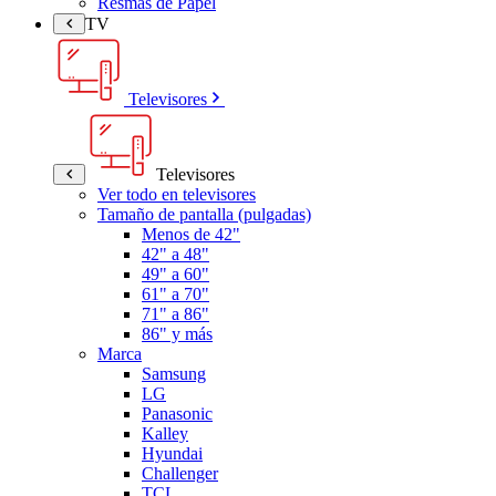
Resmas de Papel
TV
Televisores
Televisores
Ver todo en televisores
Tamaño de pantalla (pulgadas)
Menos de 42"
42" a 48"
49" a 60"
61" a 70"
71" a 86"
86" y más
Marca
Samsung
LG
Panasonic
Kalley
Hyundai
Challenger
TCL