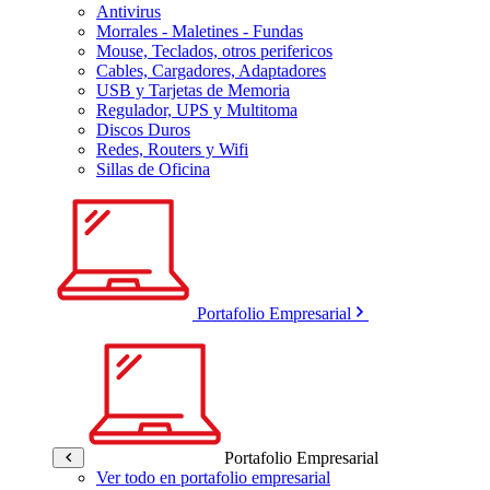
Antivirus
Morrales - Maletines - Fundas
Mouse, Teclados, otros perifericos
Cables, Cargadores, Adaptadores
USB y Tarjetas de Memoria
Regulador, UPS y Multitoma
Discos Duros
Redes, Routers y Wifi
Sillas de Oficina
Portafolio Empresarial
Portafolio Empresarial
Ver todo en portafolio empresarial