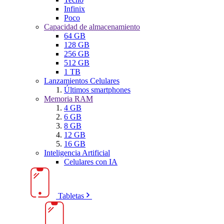
Infinix
Poco
Capacidad de almacenamiento
64 GB
128 GB
256 GB
512 GB
1 TB
Lanzamientos Celulares
Últimos smartphones
Memoria RAM
4 GB
6 GB
8 GB
12 GB
16 GB
Inteligencia Artificial
Celulares con IA
Tabletas