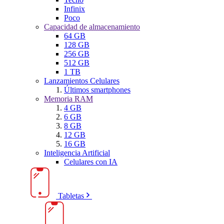
Infinix
Poco
Capacidad de almacenamiento
64 GB
128 GB
256 GB
512 GB
1 TB
Lanzamientos Celulares
Últimos smartphones
Memoria RAM
4 GB
6 GB
8 GB
12 GB
16 GB
Inteligencia Artificial
Celulares con IA
Tabletas