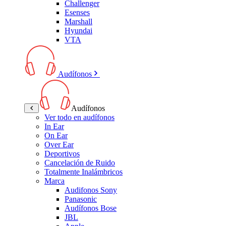
Challenger
Esenses
Marshall
Hyundai
VTA
Audífonos
Audífonos
Ver todo en audífonos
In Ear
On Ear
Over Ear
Deportivos
Cancelación de Ruido
Totalmente Inalámbricos
Marca
Audifonos Sony
Panasonic
Audífonos Bose
JBL