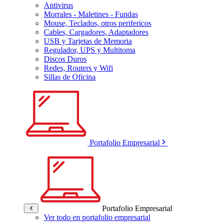
Antivirus
Morrales - Maletines - Fundas
Mouse, Teclados, otros perifericos
Cables, Cargadores, Adaptadores
USB y Tarjetas de Memoria
Regulador, UPS y Multitoma
Discos Duros
Redes, Routers y Wifi
Sillas de Oficina
Portafolio Empresarial
Portafolio Empresarial
Ver todo en portafolio empresarial