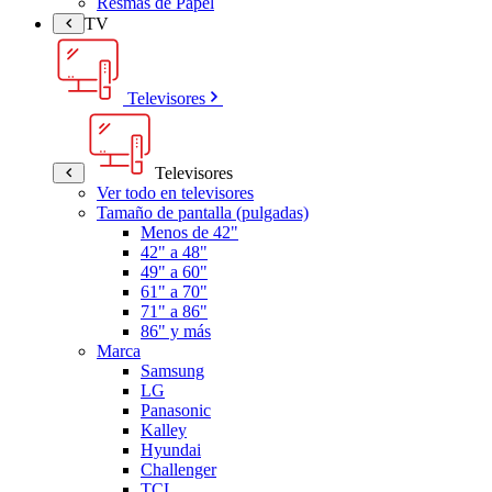
Resmas de Papel
TV
Televisores
Televisores
Ver todo en televisores
Tamaño de pantalla (pulgadas)
Menos de 42"
42" a 48"
49" a 60"
61" a 70"
71" a 86"
86" y más
Marca
Samsung
LG
Panasonic
Kalley
Hyundai
Challenger
TCL