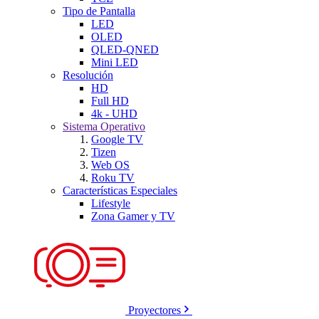
Tipo de Pantalla
LED
OLED
QLED-QNED
Mini LED
Resolución
HD
Full HD
4k - UHD
Sistema Operativo
Google TV
Tizen
Web OS
Roku TV
Características Especiales
Lifestyle
Zona Gamer y TV
Proyectores