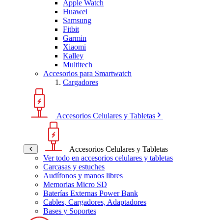
Apple Watch
Huawei
Samsung
Fitbit
Garmin
Xiaomi
Kalley
Multitech
Accesorios para Smartwatch
Cargadores
Accesorios Celulares y Tabletas
Accesorios Celulares y Tabletas
Ver todo en accesorios celulares y tabletas
Carcasas y estuches
Audífonos y manos libres
Memorias Micro SD
Baterías Externas Power Bank
Cables, Cargadores, Adaptadores
Bases y Soportes