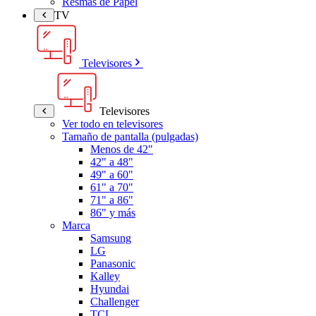
Resmas de Papel
TV
Televisores
Televisores
Ver todo en televisores
Tamaño de pantalla (pulgadas)
Menos de 42"
42" a 48"
49" a 60"
61" a 70"
71" a 86"
86" y más
Marca
Samsung
LG
Panasonic
Kalley
Hyundai
Challenger
TCL