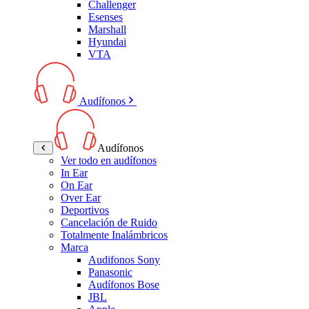
Challenger
Esenses
Marshall
Hyundai
VTA
Audífonos
Audífonos
Ver todo en audífonos
In Ear
On Ear
Over Ear
Deportivos
Cancelación de Ruido
Totalmente Inalámbricos
Marca
Audifonos Sony
Panasonic
Audífonos Bose
JBL