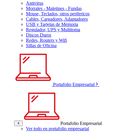
Antivirus
Morrales - Maletines - Fundas
Mouse, Teclados, otros perifericos
Cables, Cargadores, Adaptadores
USB y Tarjetas de Memoria
Regulador, UPS y Multitoma
Discos Duros
Redes, Routers y Wifi
Sillas de Oficina
Portafolio Empresarial
Portafolio Empresarial
Ver todo en portafolio empresarial