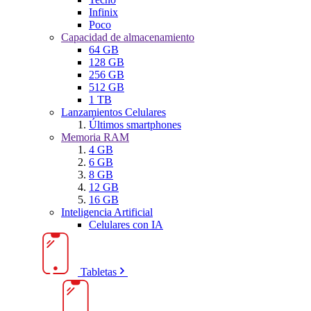
Infinix
Poco
Capacidad de almacenamiento
64 GB
128 GB
256 GB
512 GB
1 TB
Lanzamientos Celulares
Últimos smartphones
Memoria RAM
4 GB
6 GB
8 GB
12 GB
16 GB
Inteligencia Artificial
Celulares con IA
Tabletas