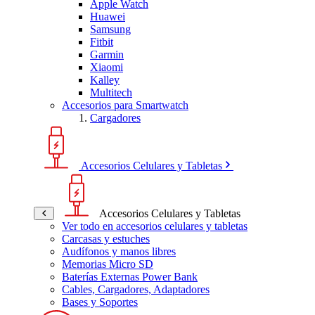
Apple Watch
Huawei
Samsung
Fitbit
Garmin
Xiaomi
Kalley
Multitech
Accesorios para Smartwatch
Cargadores
Accesorios Celulares y Tabletas
Accesorios Celulares y Tabletas
Ver todo en accesorios celulares y tabletas
Carcasas y estuches
Audífonos y manos libres
Memorias Micro SD
Baterías Externas Power Bank
Cables, Cargadores, Adaptadores
Bases y Soportes