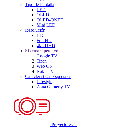
Tipo de Pantalla
LED
OLED
QLED-QNED
Mini LED
Resolución
HD
Full HD
4k - UHD
Sistema Operativo
Google TV
Tizen
Web OS
Roku TV
Características Especiales
Lifestyle
Zona Gamer y TV
Proyectores