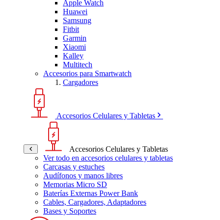
Apple Watch
Huawei
Samsung
Fitbit
Garmin
Xiaomi
Kalley
Multitech
Accesorios para Smartwatch
Cargadores
Accesorios Celulares y Tabletas
Accesorios Celulares y Tabletas
Ver todo en accesorios celulares y tabletas
Carcasas y estuches
Audífonos y manos libres
Memorias Micro SD
Baterías Externas Power Bank
Cables, Cargadores, Adaptadores
Bases y Soportes