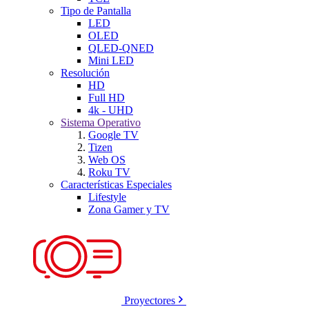
Tipo de Pantalla
LED
OLED
QLED-QNED
Mini LED
Resolución
HD
Full HD
4k - UHD
Sistema Operativo
Google TV
Tizen
Web OS
Roku TV
Características Especiales
Lifestyle
Zona Gamer y TV
Proyectores