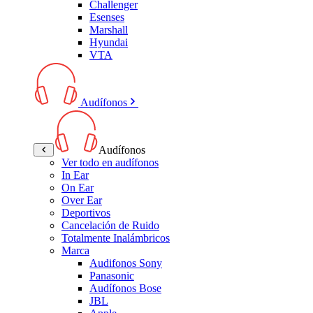
Challenger
Esenses
Marshall
Hyundai
VTA
Audífonos
Audífonos
Ver todo en audífonos
In Ear
On Ear
Over Ear
Deportivos
Cancelación de Ruido
Totalmente Inalámbricos
Marca
Audifonos Sony
Panasonic
Audífonos Bose
JBL