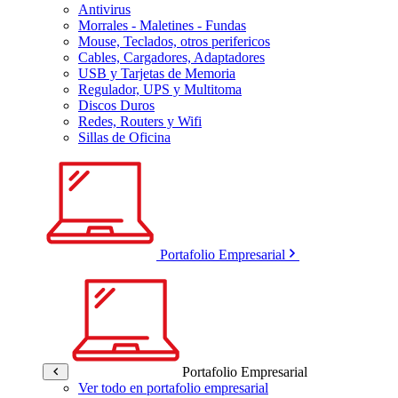
Antivirus
Morrales - Maletines - Fundas
Mouse, Teclados, otros perifericos
Cables, Cargadores, Adaptadores
USB y Tarjetas de Memoria
Regulador, UPS y Multitoma
Discos Duros
Redes, Routers y Wifi
Sillas de Oficina
Portafolio Empresarial
Portafolio Empresarial
Ver todo en portafolio empresarial