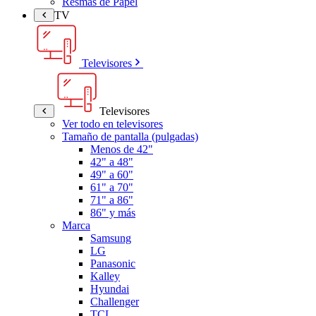
Resmas de Papel
TV
Televisores
Televisores
Ver todo en televisores
Tamaño de pantalla (pulgadas)
Menos de 42"
42" a 48"
49" a 60"
61" a 70"
71" a 86"
86" y más
Marca
Samsung
LG
Panasonic
Kalley
Hyundai
Challenger
TCL