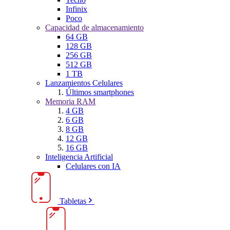
Infinix
Poco
Capacidad de almacenamiento
64 GB
128 GB
256 GB
512 GB
1 TB
Lanzamientos Celulares
Últimos smartphones
Memoria RAM
4 GB
6 GB
8 GB
12 GB
16 GB
Inteligencia Artificial
Celulares con IA
Tabletas