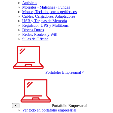
Antivirus
Morrales - Maletines - Fundas
Mouse, Teclados, otros perifericos
Cables, Cargadores, Adaptadores
USB y Tarjetas de Memoria
Regulador, UPS y Multitoma
Discos Duros
Redes, Routers y Wifi
Sillas de Oficina
Portafolio Empresarial
Portafolio Empresarial
Ver todo en portafolio empresarial