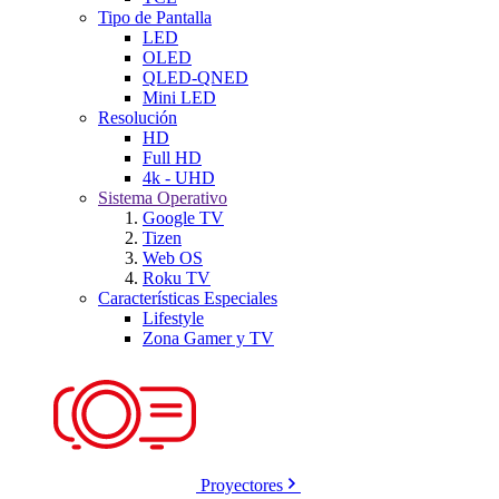
Tipo de Pantalla
LED
OLED
QLED-QNED
Mini LED
Resolución
HD
Full HD
4k - UHD
Sistema Operativo
Google TV
Tizen
Web OS
Roku TV
Características Especiales
Lifestyle
Zona Gamer y TV
Proyectores