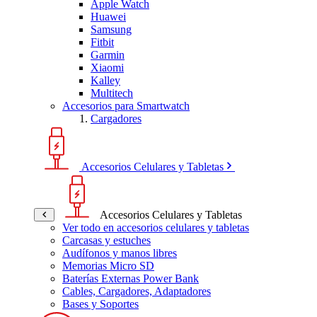
Apple Watch
Huawei
Samsung
Fitbit
Garmin
Xiaomi
Kalley
Multitech
Accesorios para Smartwatch
Cargadores
Accesorios Celulares y Tabletas
Accesorios Celulares y Tabletas
Ver todo en accesorios celulares y tabletas
Carcasas y estuches
Audífonos y manos libres
Memorias Micro SD
Baterías Externas Power Bank
Cables, Cargadores, Adaptadores
Bases y Soportes