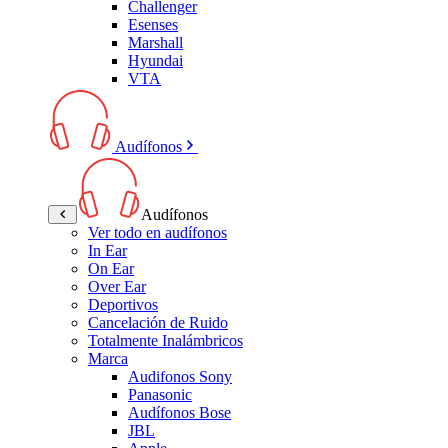
Challenger
Esenses
Marshall
Hyundai
VTA
Audífonos
Audífonos
Ver todo en audífonos
In Ear
On Ear
Over Ear
Deportivos
Cancelación de Ruido
Totalmente Inalámbricos
Marca
Audifonos Sony
Panasonic
Audífonos Bose
JBL