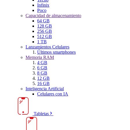
Infinix
Poco
Capacidad de almacenamiento
64 GB
128 GB
256 GB
512 GB
1 TB
Lanzamientos Celulares
Últimos smartphones
Memoria RAM
4 GB
6 GB
8 GB
12 GB
16 GB
Inteligencia Artificial
Celulares con IA
Tabletas