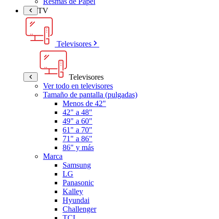
Resmas de Papel
TV
Televisores
Televisores
Ver todo en televisores
Tamaño de pantalla (pulgadas)
Menos de 42"
42" a 48"
49" a 60"
61" a 70"
71" a 86"
86" y más
Marca
Samsung
LG
Panasonic
Kalley
Hyundai
Challenger
TCL