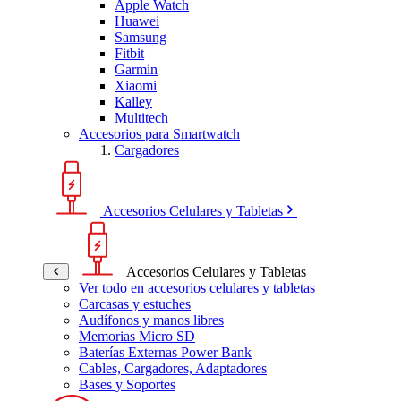
Apple Watch
Huawei
Samsung
Fitbit
Garmin
Xiaomi
Kalley
Multitech
Accesorios para Smartwatch
Cargadores
Accesorios Celulares y Tabletas
Accesorios Celulares y Tabletas
Ver todo en accesorios celulares y tabletas
Carcasas y estuches
Audífonos y manos libres
Memorias Micro SD
Baterías Externas Power Bank
Cables, Cargadores, Adaptadores
Bases y Soportes