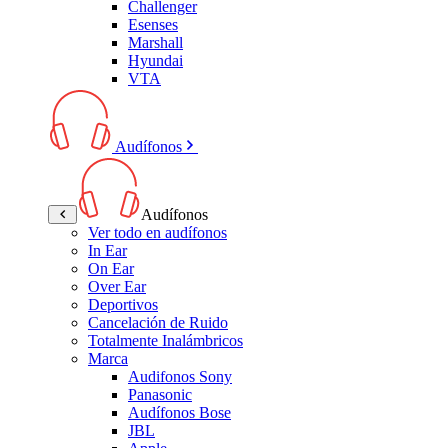
Challenger
Esenses
Marshall
Hyundai
VTA
Audífonos
Audífonos
Ver todo en audífonos
In Ear
On Ear
Over Ear
Deportivos
Cancelación de Ruido
Totalmente Inalámbricos
Marca
Audifonos Sony
Panasonic
Audífonos Bose
JBL