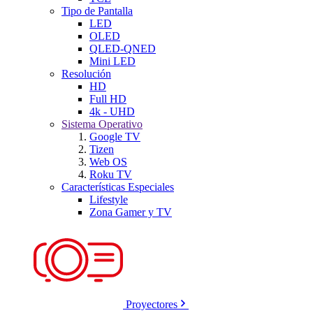
Tipo de Pantalla
LED
OLED
QLED-QNED
Mini LED
Resolución
HD
Full HD
4k - UHD
Sistema Operativo
Google TV
Tizen
Web OS
Roku TV
Características Especiales
Lifestyle
Zona Gamer y TV
Proyectores