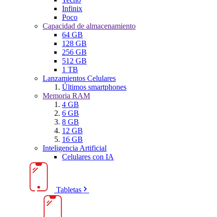
Infinix
Poco
Capacidad de almacenamiento
64 GB
128 GB
256 GB
512 GB
1 TB
Lanzamientos Celulares
Últimos smartphones
Memoria RAM
4 GB
6 GB
8 GB
12 GB
16 GB
Inteligencia Artificial
Celulares con IA
Tabletas