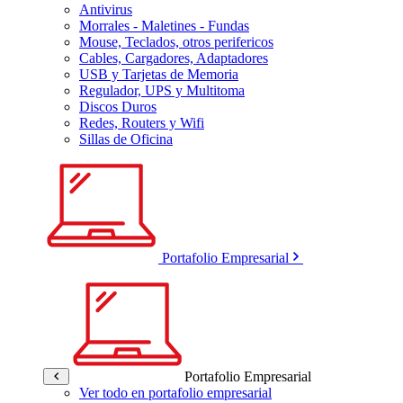
Antivirus
Morrales - Maletines - Fundas
Mouse, Teclados, otros perifericos
Cables, Cargadores, Adaptadores
USB y Tarjetas de Memoria
Regulador, UPS y Multitoma
Discos Duros
Redes, Routers y Wifi
Sillas de Oficina
Portafolio Empresarial
Portafolio Empresarial
Ver todo en portafolio empresarial