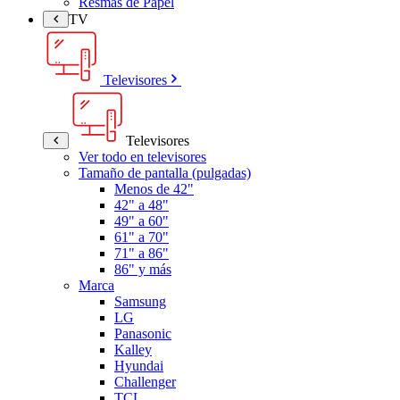
Resmas de Papel
TV
Televisores
Televisores
Ver todo en televisores
Tamaño de pantalla (pulgadas)
Menos de 42"
42" a 48"
49" a 60"
61" a 70"
71" a 86"
86" y más
Marca
Samsung
LG
Panasonic
Kalley
Hyundai
Challenger
TCL