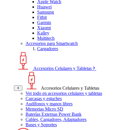
Apple Watch
Huawei
Samsung
Fitbit
Garmin
Xiaomi
Kalley
Multitech
Accesorios para Smartwatch
Cargadores
Accesorios Celulares y Tabletas
Accesorios Celulares y Tabletas
Ver todo en accesorios celulares y tabletas
Carcasas y estuches
Audífonos y manos libres
Memorias Micro SD
Baterías Externas Power Bank
Cables, Cargadores, Adaptadores
Bases y Soportes