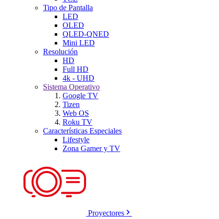
Tipo de Pantalla
LED
OLED
QLED-QNED
Mini LED
Resolución
HD
Full HD
4k - UHD
Sistema Operativo
Google TV
Tizen
Web OS
Roku TV
Características Especiales
Lifestyle
Zona Gamer y TV
Proyectores