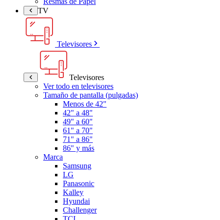
Resmas de Papel
TV
Televisores
Televisores
Ver todo en televisores
Tamaño de pantalla (pulgadas)
Menos de 42"
42" a 48"
49" a 60"
61" a 70"
71" a 86"
86" y más
Marca
Samsung
LG
Panasonic
Kalley
Hyundai
Challenger
TCL