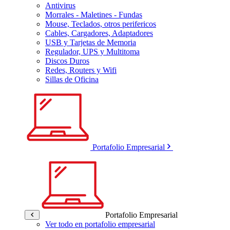
Antivirus
Morrales - Maletines - Fundas
Mouse, Teclados, otros perifericos
Cables, Cargadores, Adaptadores
USB y Tarjetas de Memoria
Regulador, UPS y Multitoma
Discos Duros
Redes, Routers y Wifi
Sillas de Oficina
Portafolio Empresarial
Portafolio Empresarial
Ver todo en portafolio empresarial