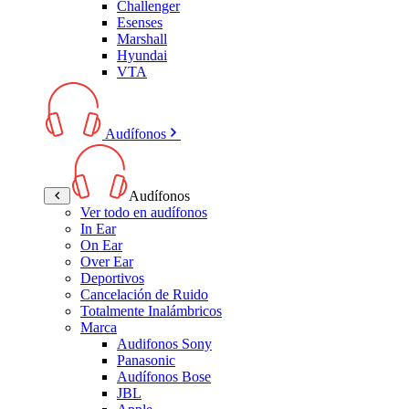
Challenger
Esenses
Marshall
Hyundai
VTA
Audífonos
Audífonos
Ver todo en audífonos
In Ear
On Ear
Over Ear
Deportivos
Cancelación de Ruido
Totalmente Inalámbricos
Marca
Audifonos Sony
Panasonic
Audífonos Bose
JBL