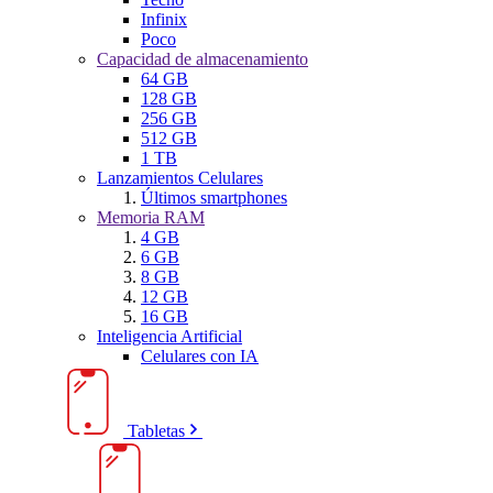
Infinix
Poco
Capacidad de almacenamiento
64 GB
128 GB
256 GB
512 GB
1 TB
Lanzamientos Celulares
Últimos smartphones
Memoria RAM
4 GB
6 GB
8 GB
12 GB
16 GB
Inteligencia Artificial
Celulares con IA
Tabletas