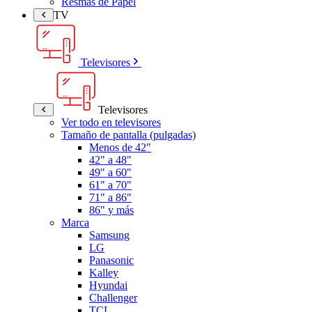
Resmas de Papel
TV
Televisores
Televisores
Ver todo en televisores
Tamaño de pantalla (pulgadas)
Menos de 42"
42" a 48"
49" a 60"
61" a 70"
71" a 86"
86" y más
Marca
Samsung
LG
Panasonic
Kalley
Hyundai
Challenger
TCL