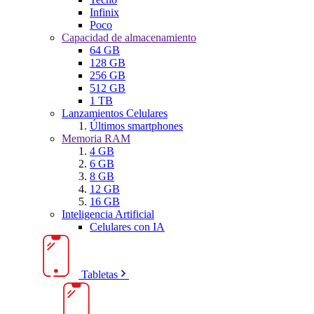
Infinix
Poco
Capacidad de almacenamiento
64 GB
128 GB
256 GB
512 GB
1 TB
Lanzamientos Celulares
Últimos smartphones
Memoria RAM
4 GB
6 GB
8 GB
12 GB
16 GB
Inteligencia Artificial
Celulares con IA
Tabletas