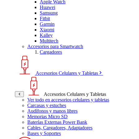
Apple Watch
Huawei
Samsung
Fitbit
Garmin
Xiaomi
Kalley
Multitech
Accesorios para Smartwatch
Cargadores
Accesorios Celulares y Tabletas
Accesorios Celulares y Tabletas
Ver todo en accesorios celulares y tabletas
Carcasas y estuches
Audífonos y manos libres
Memorias Micro SD
Baterías Externas Power Bank
Cables, Cargadores, Adaptadores
Bases y Soportes