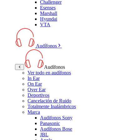
Challenger
Esenses
Marshall
Hyundai
VTA
Audífonos
Audífonos
Ver todo en audífonos
In Ear
On Ear
Over Ear
Deportivos
Cancelación de Ruido
Totalmente Inalámbricos
Marca
Audifonos Sony
Panasonic
Audífonos Bose
JBL