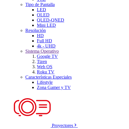
Tipo de Pantalla
LED
OLED
QLED-QNED
Mini LED
Resolución
HD
Full HD
4k - UHD
Sistema Operativo
Google TV
Tizen
Web OS
Roku TV
Características Especiales
Lifestyle
Zona Gamer y TV
Proyectores