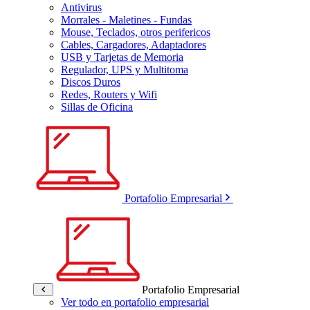
Antivirus
Morrales - Maletines - Fundas
Mouse, Teclados, otros perifericos
Cables, Cargadores, Adaptadores
USB y Tarjetas de Memoria
Regulador, UPS y Multitoma
Discos Duros
Redes, Routers y Wifi
Sillas de Oficina
Portafolio Empresarial
Portafolio Empresarial
Ver todo en portafolio empresarial