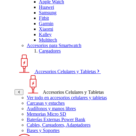
Apple Watch
Huawei
Samsung
Fitbit
Garmin
Xiaomi
Kalley
Multitech
Accesorios para Smartwatch
Cargadores
Accesorios Celulares y Tabletas
Accesorios Celulares y Tabletas
Ver todo en accesorios celulares y tabletas
Carcasas y estuches
Audífonos y manos libres
Memorias Micro SD
Baterías Externas Power Bank
Cables, Cargadores, Adaptadores
Bases y Soportes