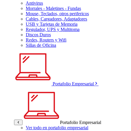
Antivirus
Morrales - Maletines - Fundas
Mouse, Teclados, otros perifericos
Cables, Cargadores, Adaptadores
USB y Tarjetas de Memoria
Regulador, UPS y Multitoma
Discos Duros
Redes, Routers y Wifi
Sillas de Oficina
Portafolio Empresarial
Portafolio Empresarial
Ver todo en portafolio empresarial