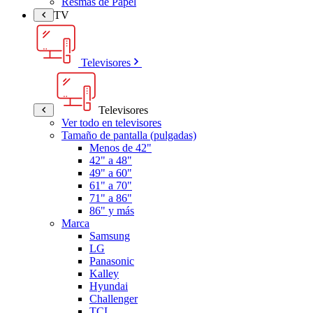
Resmas de Papel
TV
Televisores
Televisores
Ver todo en televisores
Tamaño de pantalla (pulgadas)
Menos de 42"
42" a 48"
49" a 60"
61" a 70"
71" a 86"
86" y más
Marca
Samsung
LG
Panasonic
Kalley
Hyundai
Challenger
TCL