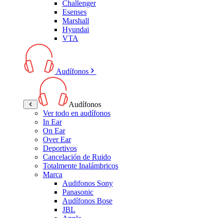
Challenger
Esenses
Marshall
Hyundai
VTA
Audífonos
Audífonos
Ver todo en audífonos
In Ear
On Ear
Over Ear
Deportivos
Cancelación de Ruido
Totalmente Inalámbricos
Marca
Audifonos Sony
Panasonic
Audífonos Bose
JBL