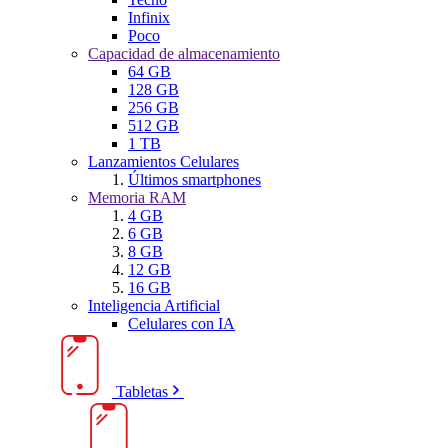
Infinix
Poco
Capacidad de almacenamiento
64 GB
128 GB
256 GB
512 GB
1 TB
Lanzamientos Celulares
Últimos smartphones
Memoria RAM
4 GB
6 GB
8 GB
12 GB
16 GB
Inteligencia Artificial
Celulares con IA
Tabletas