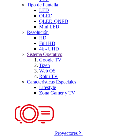
Tipo de Pantalla
LED
OLED
QLED-QNED
Mini LED
Resolución
HD
Full HD
4k - UHD
Sistema Operativo
Google TV
Tizen
Web OS
Roku TV
Características Especiales
Lifestyle
Zona Gamer y TV
Proyectores