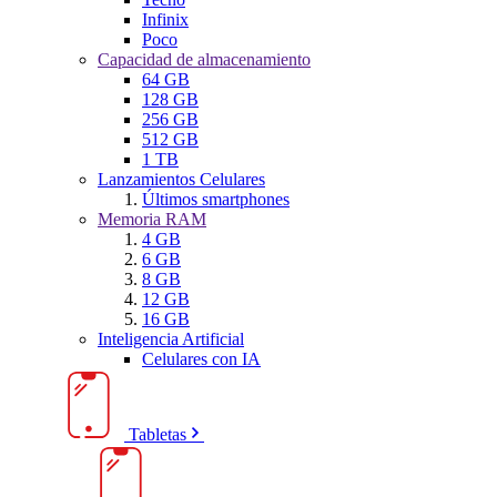
Infinix
Poco
Capacidad de almacenamiento
64 GB
128 GB
256 GB
512 GB
1 TB
Lanzamientos Celulares
Últimos smartphones
Memoria RAM
4 GB
6 GB
8 GB
12 GB
16 GB
Inteligencia Artificial
Celulares con IA
Tabletas