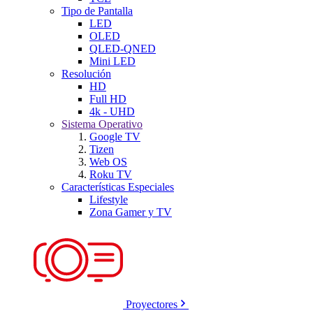
Tipo de Pantalla
LED
OLED
QLED-QNED
Mini LED
Resolución
HD
Full HD
4k - UHD
Sistema Operativo
Google TV
Tizen
Web OS
Roku TV
Características Especiales
Lifestyle
Zona Gamer y TV
Proyectores