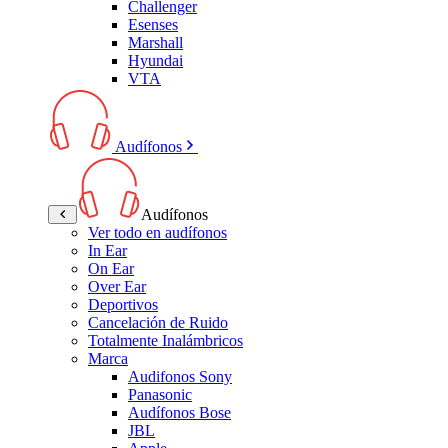
Challenger
Esenses
Marshall
Hyundai
VTA
Audífonos
Audífonos
Ver todo en audífonos
In Ear
On Ear
Over Ear
Deportivos
Cancelación de Ruido
Totalmente Inalámbricos
Marca
Audifonos Sony
Panasonic
Audífonos Bose
JBL