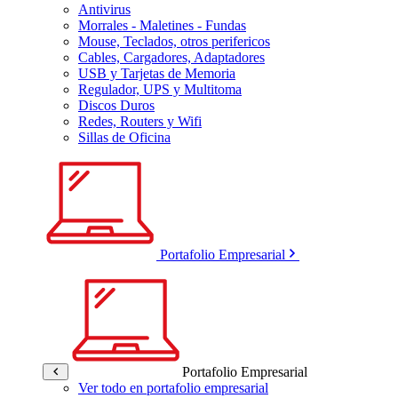
Antivirus
Morrales - Maletines - Fundas
Mouse, Teclados, otros perifericos
Cables, Cargadores, Adaptadores
USB y Tarjetas de Memoria
Regulador, UPS y Multitoma
Discos Duros
Redes, Routers y Wifi
Sillas de Oficina
Portafolio Empresarial
Portafolio Empresarial
Ver todo en portafolio empresarial