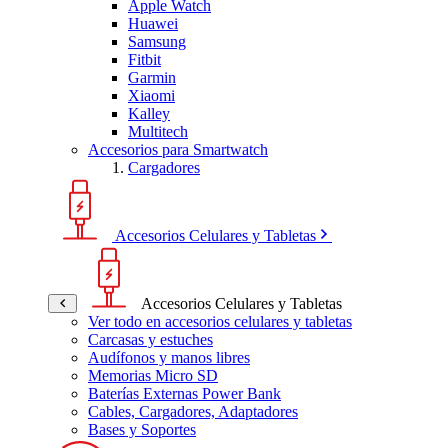
Apple Watch
Huawei
Samsung
Fitbit
Garmin
Xiaomi
Kalley
Multitech
Accesorios para Smartwatch
Cargadores
Accesorios Celulares y Tabletas
Accesorios Celulares y Tabletas
Ver todo en accesorios celulares y tabletas
Carcasas y estuches
Audífonos y manos libres
Memorias Micro SD
Baterías Externas Power Bank
Cables, Cargadores, Adaptadores
Bases y Soportes