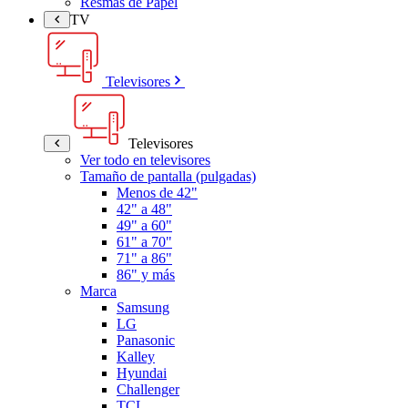
Resmas de Papel
TV
Televisores
Televisores
Ver todo en televisores
Tamaño de pantalla (pulgadas)
Menos de 42"
42" a 48"
49" a 60"
61" a 70"
71" a 86"
86" y más
Marca
Samsung
LG
Panasonic
Kalley
Hyundai
Challenger
TCL