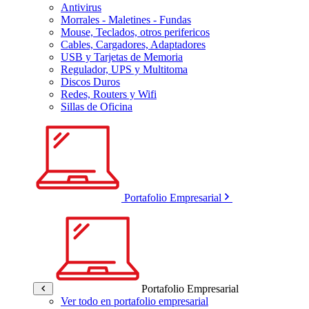
Antivirus
Morrales - Maletines - Fundas
Mouse, Teclados, otros perifericos
Cables, Cargadores, Adaptadores
USB y Tarjetas de Memoria
Regulador, UPS y Multitoma
Discos Duros
Redes, Routers y Wifi
Sillas de Oficina
Portafolio Empresarial
Portafolio Empresarial
Ver todo en portafolio empresarial