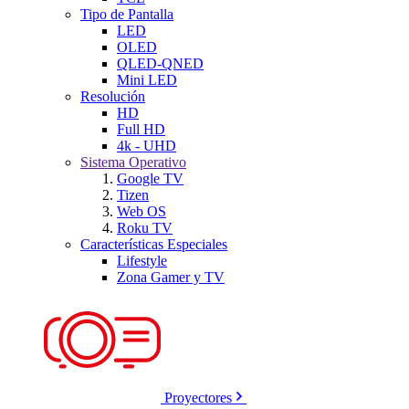
Tipo de Pantalla
LED
OLED
QLED-QNED
Mini LED
Resolución
HD
Full HD
4k - UHD
Sistema Operativo
Google TV
Tizen
Web OS
Roku TV
Características Especiales
Lifestyle
Zona Gamer y TV
Proyectores