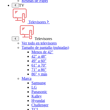
Resmas de Papel
TV
Televisores
Televisores
Ver todo en televisores
Tamaño de pantalla (pulgadas)
Menos de 42"
42" a 48"
49" a 60"
61" a 70"
71" a 86"
86" y más
Marca
Samsung
LG
Panasonic
Kalley
Hyundai
Challenger
TCL