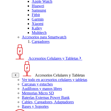
Apple Watch
Huawei
Samsung
Fitbit
Garmin
Xiaomi
Kalley
Multitech
Accesorios para Smartwatch
Cargadores
Accesorios Celulares y Tabletas
Accesorios Celulares y Tabletas
Ver todo en accesorios celulares y tabletas
Carcasas y estuches
Audífonos y manos libres
Memorias Micro SD
Baterías Externas Power Bank
Cables, Cargadores, Adaptadores
Bases y Soportes