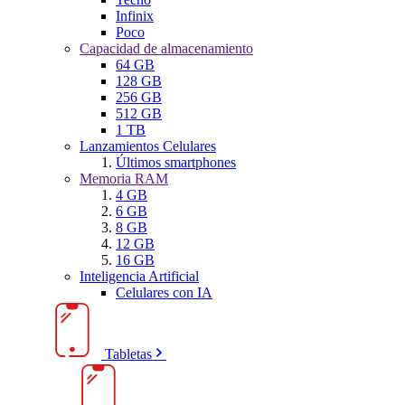
Infinix
Poco
Capacidad de almacenamiento
64 GB
128 GB
256 GB
512 GB
1 TB
Lanzamientos Celulares
Últimos smartphones
Memoria RAM
4 GB
6 GB
8 GB
12 GB
16 GB
Inteligencia Artificial
Celulares con IA
Tabletas