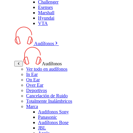
Challenger
Esenses
Marshall
Hyundai
VTA
Audífonos
Audífonos
Ver todo en audífonos
In Ear
On Ear
Over Ear
Deportivos
Cancelación de Ruido
Totalmente Inalámbricos
Marca
Audifonos Sony
Panasonic
Audífonos Bose
JBL