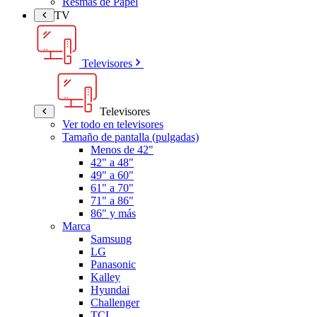
Resmas de Papel
TV
Televisores
Televisores
Ver todo en televisores
Tamaño de pantalla (pulgadas)
Menos de 42"
42" a 48"
49" a 60"
61" a 70"
71" a 86"
86" y más
Marca
Samsung
LG
Panasonic
Kalley
Hyundai
Challenger
TCL