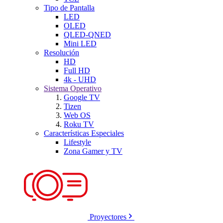
Tipo de Pantalla
LED
OLED
QLED-QNED
Mini LED
Resolución
HD
Full HD
4k - UHD
Sistema Operativo
Google TV
Tizen
Web OS
Roku TV
Características Especiales
Lifestyle
Zona Gamer y TV
Proyectores