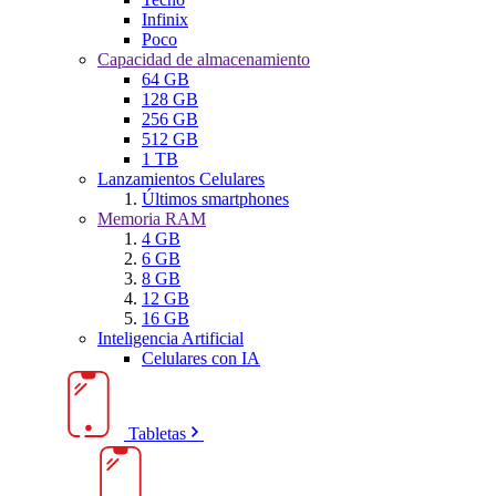
Infinix
Poco
Capacidad de almacenamiento
64 GB
128 GB
256 GB
512 GB
1 TB
Lanzamientos Celulares
Últimos smartphones
Memoria RAM
4 GB
6 GB
8 GB
12 GB
16 GB
Inteligencia Artificial
Celulares con IA
Tabletas