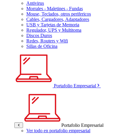
Antivirus
Morrales - Maletines - Fundas
Mouse, Teclados, otros perifericos
Cables, Cargadores, Adaptadores
USB y Tarjetas de Memoria
Regulador, UPS y Multitoma
Discos Duros
Redes, Routers y Wifi
Sillas de Oficina
Portafolio Empresarial
Portafolio Empresarial
Ver todo en portafolio empresarial