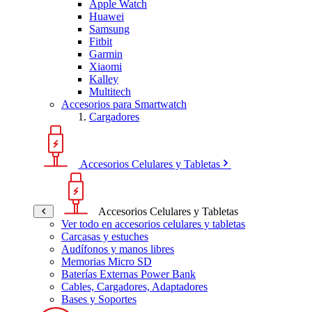
Apple Watch
Huawei
Samsung
Fitbit
Garmin
Xiaomi
Kalley
Multitech
Accesorios para Smartwatch
Cargadores
Accesorios Celulares y Tabletas
Accesorios Celulares y Tabletas
Ver todo en accesorios celulares y tabletas
Carcasas y estuches
Audífonos y manos libres
Memorias Micro SD
Baterías Externas Power Bank
Cables, Cargadores, Adaptadores
Bases y Soportes