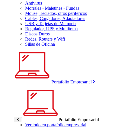
Antivirus
Morrales - Maletines - Fundas
Mouse, Teclados, otros perifericos
Cables, Cargadores, Adaptadores
USB y Tarjetas de Memoria
Regulador, UPS y Multitoma
Discos Duros
Redes, Routers y Wifi
Sillas de Oficina
Portafolio Empresarial
Portafolio Empresarial
Ver todo en portafolio empresarial