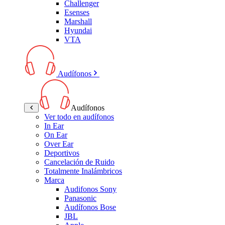
Challenger
Esenses
Marshall
Hyundai
VTA
Audífonos
Audífonos
Ver todo en audífonos
In Ear
On Ear
Over Ear
Deportivos
Cancelación de Ruido
Totalmente Inalámbricos
Marca
Audifonos Sony
Panasonic
Audífonos Bose
JBL