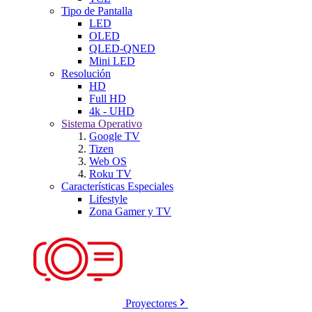
Tipo de Pantalla
LED
OLED
QLED-QNED
Mini LED
Resolución
HD
Full HD
4k - UHD
Sistema Operativo
Google TV
Tizen
Web OS
Roku TV
Características Especiales
Lifestyle
Zona Gamer y TV
Proyectores