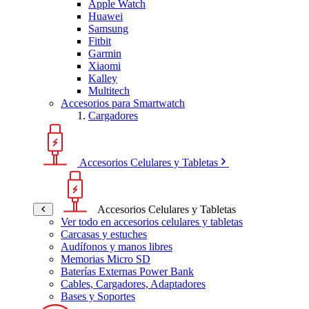
Apple Watch
Huawei
Samsung
Fitbit
Garmin
Xiaomi
Kalley
Multitech
Accesorios para Smartwatch
Cargadores
Accesorios Celulares y Tabletas
Accesorios Celulares y Tabletas
Ver todo en accesorios celulares y tabletas
Carcasas y estuches
Audífonos y manos libres
Memorias Micro SD
Baterías Externas Power Bank
Cables, Cargadores, Adaptadores
Bases y Soportes