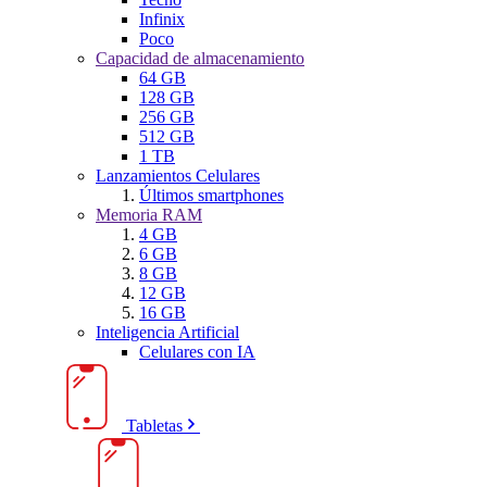
Infinix
Poco
Capacidad de almacenamiento
64 GB
128 GB
256 GB
512 GB
1 TB
Lanzamientos Celulares
Últimos smartphones
Memoria RAM
4 GB
6 GB
8 GB
12 GB
16 GB
Inteligencia Artificial
Celulares con IA
Tabletas