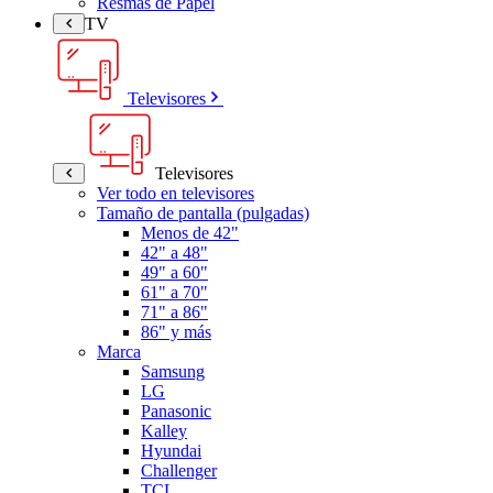
Resmas de Papel
TV
Televisores
Televisores
Ver todo en televisores
Tamaño de pantalla (pulgadas)
Menos de 42"
42" a 48"
49" a 60"
61" a 70"
71" a 86"
86" y más
Marca
Samsung
LG
Panasonic
Kalley
Hyundai
Challenger
TCL