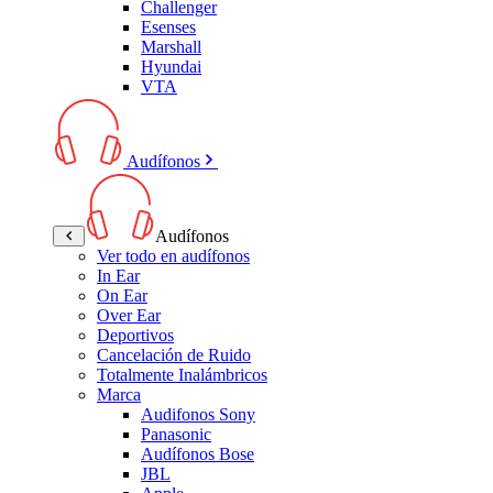
Challenger
Esenses
Marshall
Hyundai
VTA
Audífonos
Audífonos
Ver todo en audífonos
In Ear
On Ear
Over Ear
Deportivos
Cancelación de Ruido
Totalmente Inalámbricos
Marca
Audifonos Sony
Panasonic
Audífonos Bose
JBL