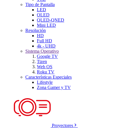
Tipo de Pantalla
LED
OLED
QLED-QNED
Mini LED
Resolución
HD
Full HD
4k - UHD
Sistema Operativo
Google TV
Tizen
Web OS
Roku TV
Características Especiales
Lifestyle
Zona Gamer y TV
Proyectores