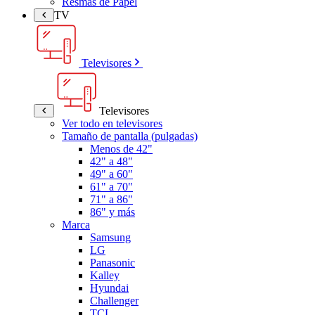
Resmas de Papel
TV
Televisores
Televisores
Ver todo en televisores
Tamaño de pantalla (pulgadas)
Menos de 42"
42" a 48"
49" a 60"
61" a 70"
71" a 86"
86" y más
Marca
Samsung
LG
Panasonic
Kalley
Hyundai
Challenger
TCL