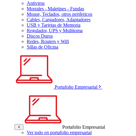
Antivirus
Morrales - Maletines - Fundas
Mouse, Teclados, otros perifericos
Cables, Cargadores, Adaptadores
USB y Tarjetas de Memoria
Regulador, UPS y Multitoma
Discos Duros
Redes, Routers y Wifi
Sillas de Oficina
Portafolio Empresarial
Portafolio Empresarial
Ver todo en portafolio empresarial