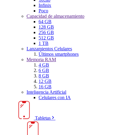
Infinix
Poco
Capacidad de almacenamiento
64 GB
128 GB
256 GB
512 GB
1 TB
Lanzamientos Celulares
Últimos smartphones
Memoria RAM
4 GB
6 GB
8 GB
12 GB
16 GB
Inteligencia Artificial
Celulares con IA
Tabletas