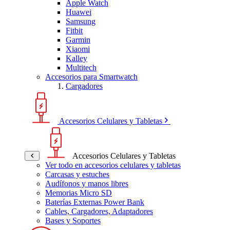
Apple Watch
Huawei
Samsung
Fitbit
Garmin
Xiaomi
Kalley
Multitech
Accesorios para Smartwatch
Cargadores
Accesorios Celulares y Tabletas
Accesorios Celulares y Tabletas
Ver todo en accesorios celulares y tabletas
Carcasas y estuches
Audífonos y manos libres
Memorias Micro SD
Baterías Externas Power Bank
Cables, Cargadores, Adaptadores
Bases y Soportes