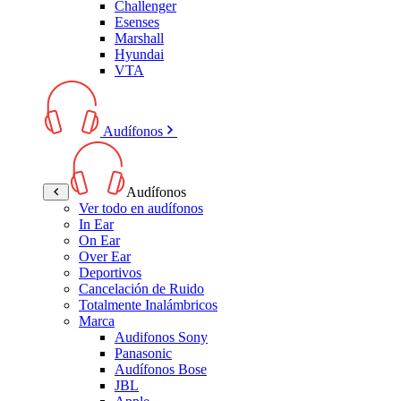
Challenger
Esenses
Marshall
Hyundai
VTA
Audífonos
Audífonos
Ver todo en audífonos
In Ear
On Ear
Over Ear
Deportivos
Cancelación de Ruido
Totalmente Inalámbricos
Marca
Audifonos Sony
Panasonic
Audífonos Bose
JBL