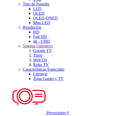
Tipo de Pantalla
LED
OLED
QLED-QNED
Mini LED
Resolución
HD
Full HD
4k - UHD
Sistema Operativo
Google TV
Tizen
Web OS
Roku TV
Características Especiales
Lifestyle
Zona Gamer y TV
Proyectores