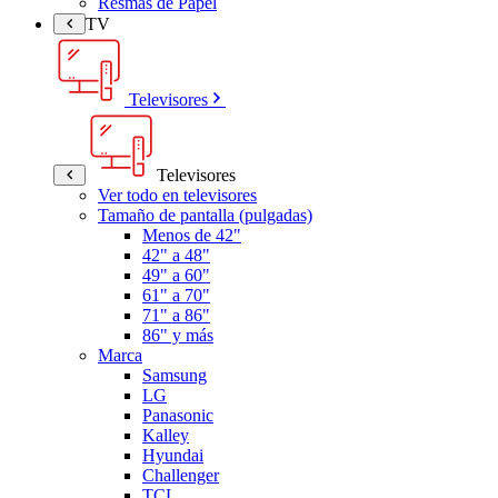
Resmas de Papel
TV
Televisores
Televisores
Ver todo en televisores
Tamaño de pantalla (pulgadas)
Menos de 42"
42" a 48"
49" a 60"
61" a 70"
71" a 86"
86" y más
Marca
Samsung
LG
Panasonic
Kalley
Hyundai
Challenger
TCL