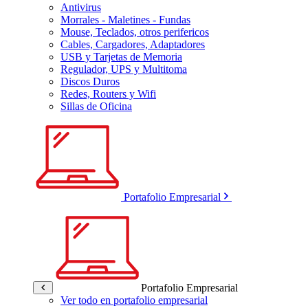
Antivirus
Morrales - Maletines - Fundas
Mouse, Teclados, otros perifericos
Cables, Cargadores, Adaptadores
USB y Tarjetas de Memoria
Regulador, UPS y Multitoma
Discos Duros
Redes, Routers y Wifi
Sillas de Oficina
Portafolio Empresarial
Portafolio Empresarial
Ver todo en portafolio empresarial