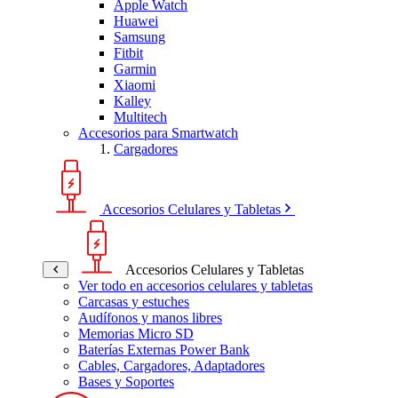
Apple Watch
Huawei
Samsung
Fitbit
Garmin
Xiaomi
Kalley
Multitech
Accesorios para Smartwatch
Cargadores
Accesorios Celulares y Tabletas
Accesorios Celulares y Tabletas
Ver todo en accesorios celulares y tabletas
Carcasas y estuches
Audífonos y manos libres
Memorias Micro SD
Baterías Externas Power Bank
Cables, Cargadores, Adaptadores
Bases y Soportes