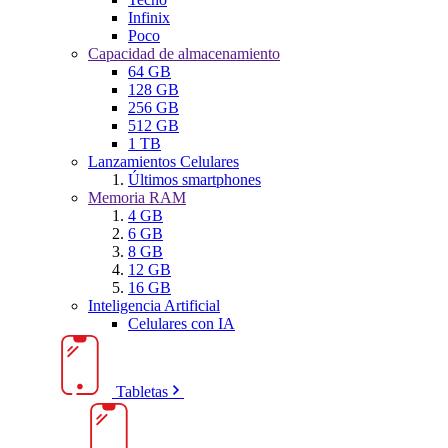
Infinix
Poco
Capacidad de almacenamiento
64 GB
128 GB
256 GB
512 GB
1 TB
Lanzamientos Celulares
Últimos smartphones
Memoria RAM
4 GB
6 GB
8 GB
12 GB
16 GB
Inteligencia Artificial
Celulares con IA
Tabletas