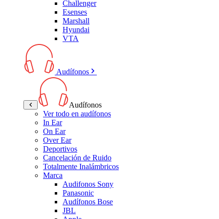
Challenger
Esenses
Marshall
Hyundai
VTA
Audífonos
Audífonos
Ver todo en audífonos
In Ear
On Ear
Over Ear
Deportivos
Cancelación de Ruido
Totalmente Inalámbricos
Marca
Audifonos Sony
Panasonic
Audífonos Bose
JBL