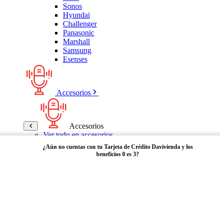
Sonos
Hyundai
Challenger
Panasonic
Marshall
Samsung
Esenses
Accesorios
Accesorios
Ver todo en accesorios
Micrófonos
¿Aún no cuentas con tu Tarjeta de Crédito Davivienda y los
Bases
beneficios 0 es 3?
Cables y Adaptadores
Receptores Bluetooth
Audífonos y manos libres
Adquiérela aquí
Bose