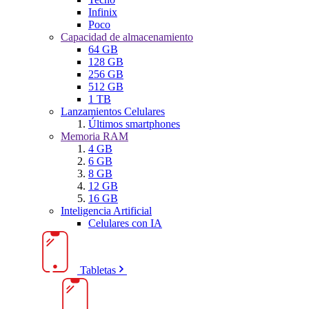
Infinix
Poco
Capacidad de almacenamiento
64 GB
128 GB
256 GB
512 GB
1 TB
Lanzamientos Celulares
Últimos smartphones
Memoria RAM
4 GB
6 GB
8 GB
12 GB
16 GB
Inteligencia Artificial
Celulares con IA
Tabletas