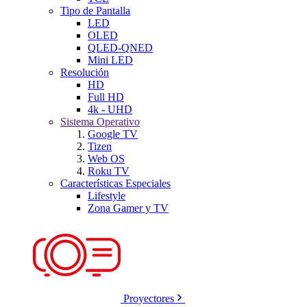
Tipo de Pantalla
LED
OLED
QLED-QNED
Mini LED
Resolución
HD
Full HD
4k - UHD
Sistema Operativo
Google TV
Tizen
Web OS
Roku TV
Características Especiales
Lifestyle
Zona Gamer y TV
Proyectores