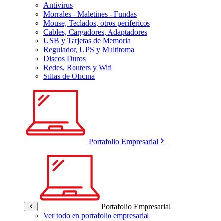
Antivirus
Morrales - Maletines - Fundas
Mouse, Teclados, otros perifericos
Cables, Cargadores, Adaptadores
USB y Tarjetas de Memoria
Regulador, UPS y Multitoma
Discos Duros
Redes, Routers y Wifi
Sillas de Oficina
Portafolio Empresarial
Portafolio Empresarial
Ver todo en portafolio empresarial