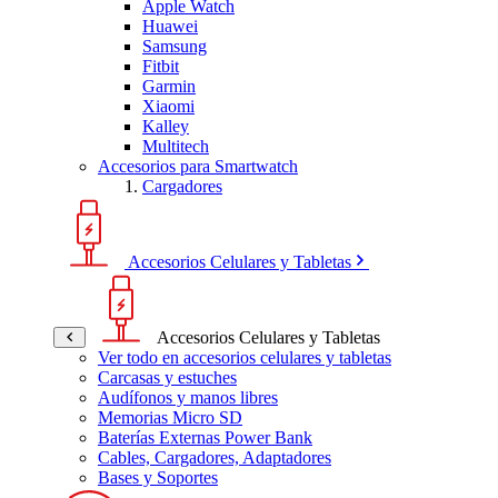
Apple Watch
Huawei
Samsung
Fitbit
Garmin
Xiaomi
Kalley
Multitech
Accesorios para Smartwatch
Cargadores
Accesorios Celulares y Tabletas
Accesorios Celulares y Tabletas
Ver todo en accesorios celulares y tabletas
Carcasas y estuches
Audífonos y manos libres
Memorias Micro SD
Baterías Externas Power Bank
Cables, Cargadores, Adaptadores
Bases y Soportes