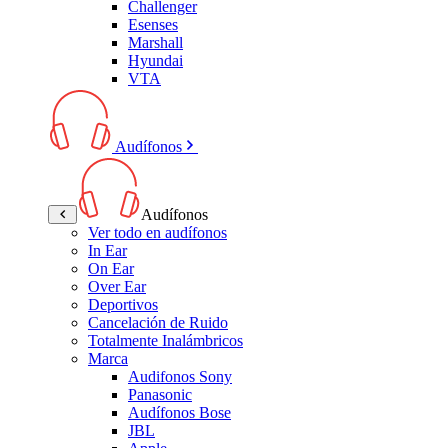
Challenger
Esenses
Marshall
Hyundai
VTA
Audífonos
Audífonos
Ver todo en audífonos
In Ear
On Ear
Over Ear
Deportivos
Cancelación de Ruido
Totalmente Inalámbricos
Marca
Audifonos Sony
Panasonic
Audífonos Bose
JBL