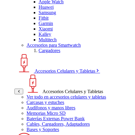
Apple Watch
Huawei
Samsung
Fitbit
Garmin
Xiaomi
Kalley
Multitech
Accesorios para Smartwatch
Cargadores
Accesorios Celulares y Tabletas
Accesorios Celulares y Tabletas
Ver todo en accesorios celulares y tabletas
Carcasas y estuches
Audífonos y manos libres
Memorias Micro SD
Baterías Externas Power Bank
Cables, Cargadores, Adaptadores
Bases y Soportes