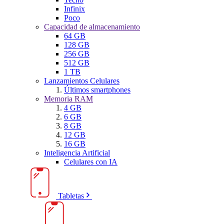
Infinix
Poco
Capacidad de almacenamiento
64 GB
128 GB
256 GB
512 GB
1 TB
Lanzamientos Celulares
Últimos smartphones
Memoria RAM
4 GB
6 GB
8 GB
12 GB
16 GB
Inteligencia Artificial
Celulares con IA
Tabletas