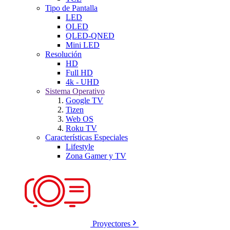
Tipo de Pantalla
LED
OLED
QLED-QNED
Mini LED
Resolución
HD
Full HD
4k - UHD
Sistema Operativo
Google TV
Tizen
Web OS
Roku TV
Características Especiales
Lifestyle
Zona Gamer y TV
Proyectores