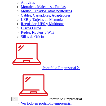
Antivirus
Morrales - Maletines - Fundas
Mouse, Teclados, otros perifericos
Cables, Cargadores, Adaptadores
USB y Tarjetas de Memoria
Regulador, UPS y Multitoma
Discos Duros
Redes, Routers y Wifi
Sillas de Oficina
Portafolio Empresarial
Portafolio Empresarial
Ver todo en portafolio empresarial