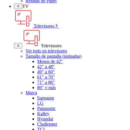
Resmas de Papel
TV
Televisores
Televisores
Ver todo en televisores
Tamaño de pantalla (pulgadas)
Menos de 42"
42" a 48"
49" a 60"
61" a 70"
71" a 86"
86" y más
Marca
Samsung
LG
Panasonic
Kalley
Hyundai
Challenger
TCL