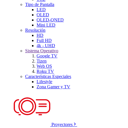
Tipo de Pantalla
LED
OLED
QLED-QNED
Mini LED
Resolución
HD
Full HD
4k - UHD
Sistema Operativo
Google TV
Tizen
Web OS
Roku TV
Características Especiales
Lifestyle
Zona Gamer y TV
Proyectores