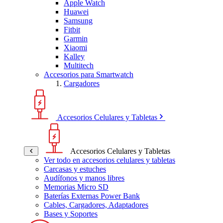
Apple Watch
Huawei
Samsung
Fitbit
Garmin
Xiaomi
Kalley
Multitech
Accesorios para Smartwatch
Cargadores
Accesorios Celulares y Tabletas
Accesorios Celulares y Tabletas
Ver todo en accesorios celulares y tabletas
Carcasas y estuches
Audífonos y manos libres
Memorias Micro SD
Baterías Externas Power Bank
Cables, Cargadores, Adaptadores
Bases y Soportes