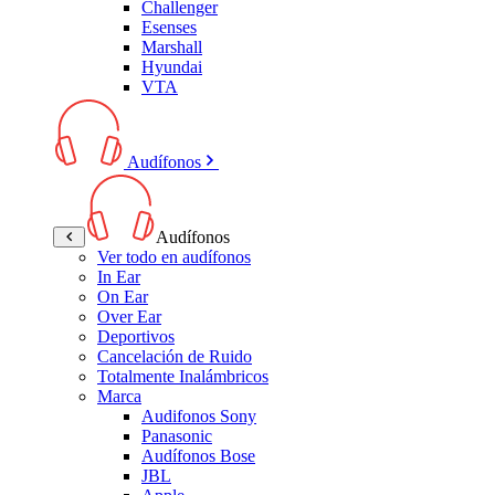
Challenger
Esenses
Marshall
Hyundai
VTA
Audífonos
Audífonos
Ver todo en audífonos
In Ear
On Ear
Over Ear
Deportivos
Cancelación de Ruido
Totalmente Inalámbricos
Marca
Audifonos Sony
Panasonic
Audífonos Bose
JBL