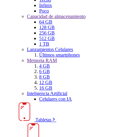
Infinix
Poco
Capacidad de almacenamiento
64 GB
128 GB
256 GB
512 GB
1 TB
Lanzamientos Celulares
Últimos smartphones
Memoria RAM
4 GB
6 GB
8 GB
12 GB
16 GB
Inteligencia Artificial
Celulares con IA
Tabletas