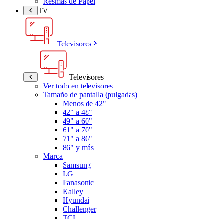
Resmas de Papel
TV
Televisores
Televisores
Ver todo en televisores
Tamaño de pantalla (pulgadas)
Menos de 42"
42" a 48"
49" a 60"
61" a 70"
71" a 86"
86" y más
Marca
Samsung
LG
Panasonic
Kalley
Hyundai
Challenger
TCL