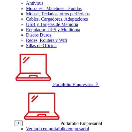
Antivirus
Morrales - Maletines - Fundas
Mouse, Teclados, otros perifericos
Cables, Cargadores, Adaptadores
USB y Tarjetas de Memoria
Regulador, UPS y Multitoma
Discos Duros
Redes, Routers y Wifi
Sillas de Oficina
Portafolio Empresarial
Portafolio Empresarial
Ver todo en portafolio empresarial