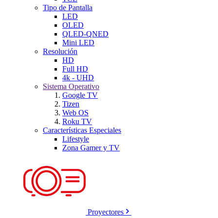
Tipo de Pantalla
LED
OLED
QLED-QNED
Mini LED
Resolución
HD
Full HD
4k - UHD
Sistema Operativo
Google TV
Tizen
Web OS
Roku TV
Características Especiales
Lifestyle
Zona Gamer y TV
Proyectores