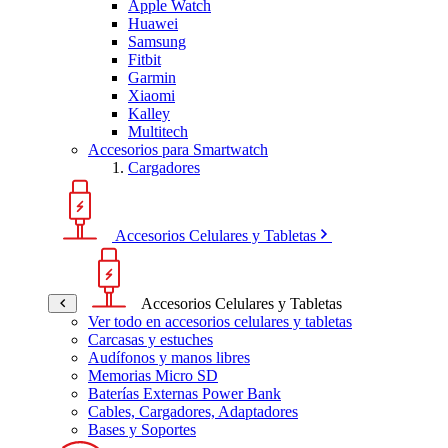
Apple Watch
Huawei
Samsung
Fitbit
Garmin
Xiaomi
Kalley
Multitech
Accesorios para Smartwatch
Cargadores
Accesorios Celulares y Tabletas
Accesorios Celulares y Tabletas
Ver todo en accesorios celulares y tabletas
Carcasas y estuches
Audífonos y manos libres
Memorias Micro SD
Baterías Externas Power Bank
Cables, Cargadores, Adaptadores
Bases y Soportes