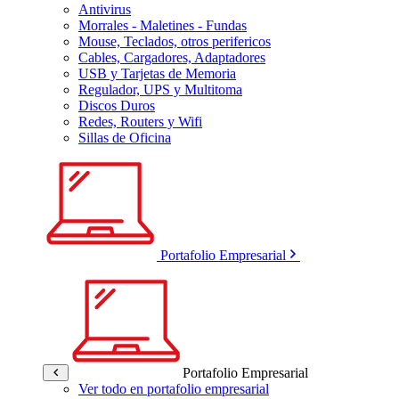
Antivirus
Morrales - Maletines - Fundas
Mouse, Teclados, otros perifericos
Cables, Cargadores, Adaptadores
USB y Tarjetas de Memoria
Regulador, UPS y Multitoma
Discos Duros
Redes, Routers y Wifi
Sillas de Oficina
Portafolio Empresarial
Portafolio Empresarial
Ver todo en portafolio empresarial