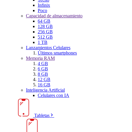
Infinix
Poco
Capacidad de almacenamiento
64 GB
128 GB
256 GB
512 GB
1 TB
Lanzamientos Celulares
Últimos smartphones
Memoria RAM
4 GB
6 GB
8 GB
12 GB
16 GB
Inteligencia Artificial
Celulares con IA
Tabletas