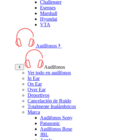
Challenger
Esenses
Marshall
Hyundai
VTA
Audífonos
Audífonos
Ver todo en audífonos
In Ear
On Ear
Over Ear
Deportivos
Cancelación de Ruido
Totalmente Inalámbricos
Marca
Audifonos Sony
Panasonic
Audífonos Bose
JBL