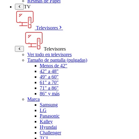
Resmas de Papel
TV
Televisores
Televisores
Ver todo en televisores
Tamaño de pantalla (pulgadas)
Menos de 42"
42" a 48"
49" a 60"
61" a 70"
71" a 86"
86" y más
Marca
Samsung
LG
Panasonic
Kalley
Hyundai
Challenger
TCL