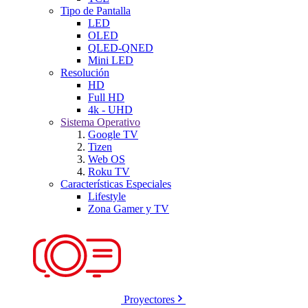
Tipo de Pantalla
LED
OLED
QLED-QNED
Mini LED
Resolución
HD
Full HD
4k - UHD
Sistema Operativo
Google TV
Tizen
Web OS
Roku TV
Características Especiales
Lifestyle
Zona Gamer y TV
Proyectores