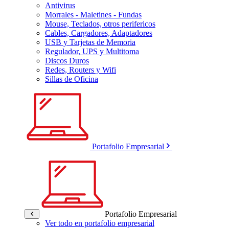
Antivirus
Morrales - Maletines - Fundas
Mouse, Teclados, otros perifericos
Cables, Cargadores, Adaptadores
USB y Tarjetas de Memoria
Regulador, UPS y Multitoma
Discos Duros
Redes, Routers y Wifi
Sillas de Oficina
Portafolio Empresarial
Portafolio Empresarial
Ver todo en portafolio empresarial