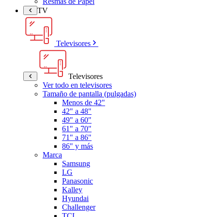
Resmas de Papel
TV
Televisores
Televisores
Ver todo en televisores
Tamaño de pantalla (pulgadas)
Menos de 42"
42" a 48"
49" a 60"
61" a 70"
71" a 86"
86" y más
Marca
Samsung
LG
Panasonic
Kalley
Hyundai
Challenger
TCL