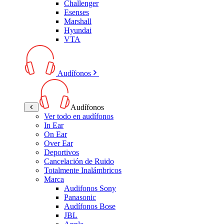
Challenger
Esenses
Marshall
Hyundai
VTA
Audífonos
Audífonos
Ver todo en audífonos
In Ear
On Ear
Over Ear
Deportivos
Cancelación de Ruido
Totalmente Inalámbricos
Marca
Audifonos Sony
Panasonic
Audífonos Bose
JBL