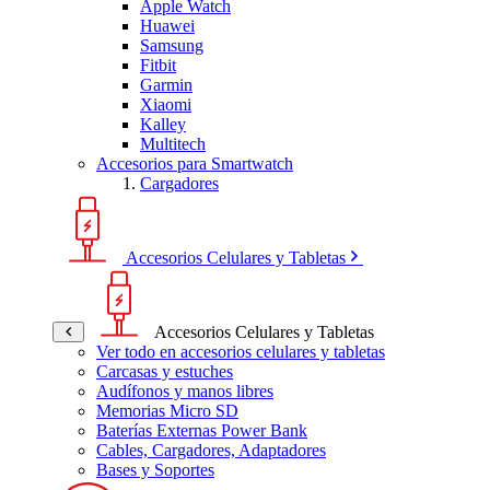
Apple Watch
Huawei
Samsung
Fitbit
Garmin
Xiaomi
Kalley
Multitech
Accesorios para Smartwatch
Cargadores
Accesorios Celulares y Tabletas
Accesorios Celulares y Tabletas
Ver todo en accesorios celulares y tabletas
Carcasas y estuches
Audífonos y manos libres
Memorias Micro SD
Baterías Externas Power Bank
Cables, Cargadores, Adaptadores
Bases y Soportes