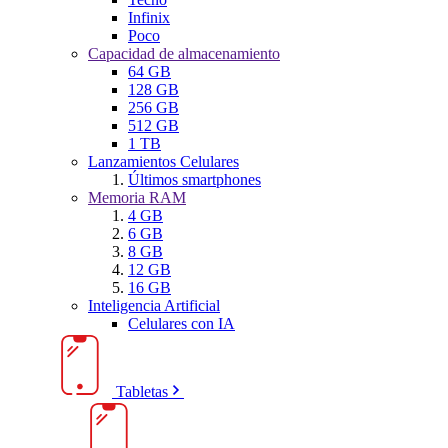
Infinix
Poco
Capacidad de almacenamiento
64 GB
128 GB
256 GB
512 GB
1 TB
Lanzamientos Celulares
Últimos smartphones
Memoria RAM
4 GB
6 GB
8 GB
12 GB
16 GB
Inteligencia Artificial
Celulares con IA
Tabletas