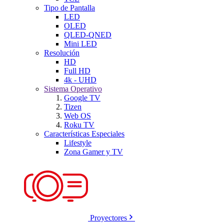
Tipo de Pantalla
LED
OLED
QLED-QNED
Mini LED
Resolución
HD
Full HD
4k - UHD
Sistema Operativo
Google TV
Tizen
Web OS
Roku TV
Características Especiales
Lifestyle
Zona Gamer y TV
Proyectores