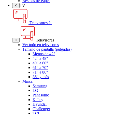
Resmas de Papel
TV
Televisores
Televisores
Ver todo en televisores
Tamaño de pantalla (pulgadas)
Menos de 42"
42" a 48"
49" a 60"
61" a 70"
71" a 86"
86" y más
Marca
Samsung
LG
Panasonic
Kalley
Hyundai
Challenger
TCL