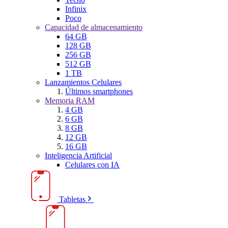
Infinix
Poco
Capacidad de almacenamiento
64 GB
128 GB
256 GB
512 GB
1 TB
Lanzamientos Celulares
Últimos smartphones
Memoria RAM
4 GB
6 GB
8 GB
12 GB
16 GB
Inteligencia Artificial
Celulares con IA
Tabletas