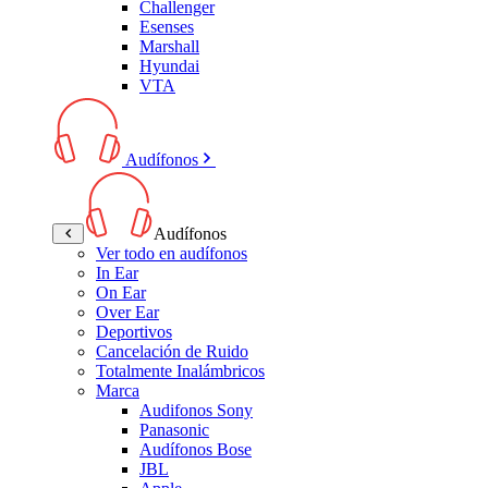
Challenger
Esenses
Marshall
Hyundai
VTA
Audífonos
Audífonos
Ver todo en audífonos
In Ear
On Ear
Over Ear
Deportivos
Cancelación de Ruido
Totalmente Inalámbricos
Marca
Audifonos Sony
Panasonic
Audífonos Bose
JBL