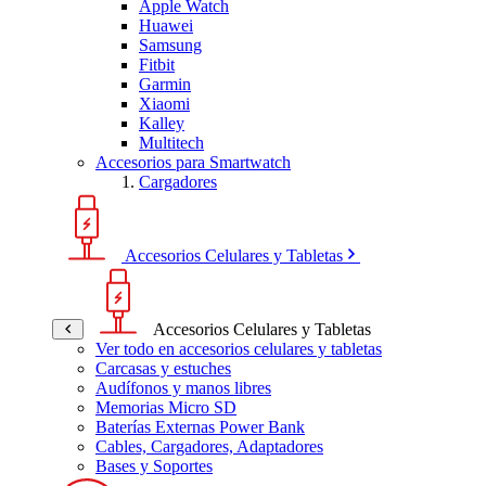
Apple Watch
Huawei
Samsung
Fitbit
Garmin
Xiaomi
Kalley
Multitech
Accesorios para Smartwatch
Cargadores
Accesorios Celulares y Tabletas
Accesorios Celulares y Tabletas
Ver todo en accesorios celulares y tabletas
Carcasas y estuches
Audífonos y manos libres
Memorias Micro SD
Baterías Externas Power Bank
Cables, Cargadores, Adaptadores
Bases y Soportes