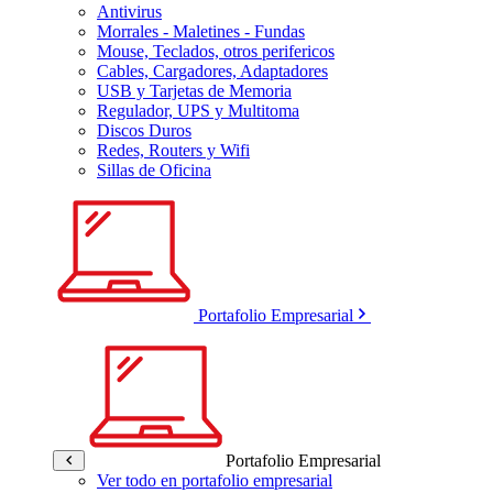
Antivirus
Morrales - Maletines - Fundas
Mouse, Teclados, otros perifericos
Cables, Cargadores, Adaptadores
USB y Tarjetas de Memoria
Regulador, UPS y Multitoma
Discos Duros
Redes, Routers y Wifi
Sillas de Oficina
Portafolio Empresarial
Portafolio Empresarial
Ver todo en portafolio empresarial