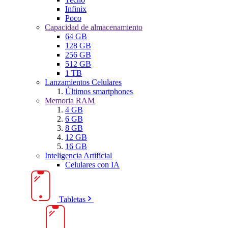
Infinix
Poco
Capacidad de almacenamiento
64 GB
128 GB
256 GB
512 GB
1 TB
Lanzamientos Celulares
Últimos smartphones
Memoria RAM
4 GB
6 GB
8 GB
12 GB
16 GB
Inteligencia Artificial
Celulares con IA
Tabletas