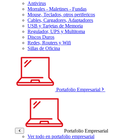
Antivirus
Morrales - Maletines - Fundas
Mouse, Teclados, otros perifericos
Cables, Cargadores, Adaptadores
USB y Tarjetas de Memoria
Regulador, UPS y Multitoma
Discos Duros
Redes, Routers y Wifi
Sillas de Oficina
Portafolio Empresarial
Portafolio Empresarial
Ver todo en portafolio empresarial