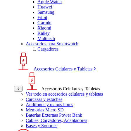
Apple Watch
Huawei
Samsung
Fitbit
Garmin
Xiaomi
Kalley
Multitech
Accesorios para Smartwatch
Cargadores
Accesorios Celulares y Tabletas
Accesorios Celulares y Tabletas
Ver todo en accesorios celulares y tabletas
Carcasas y estuches
Audífonos y manos libres
Memorias Micro SD
Baterías Externas Power Bank
Cables, Cargadores, Adaptadores
Bases y Soportes