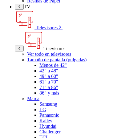
Resmas de Papel
TV
Televisores
Televisores
Ver todo en televisores
Tamaño de pantalla (pulgadas)
Menos de 42"
42" a 48"
49" a 60"
61" a 70"
71" a 86"
86" y más
Marca
Samsung
LG
Panasonic
Kalley
Hyundai
Challenger
TCL