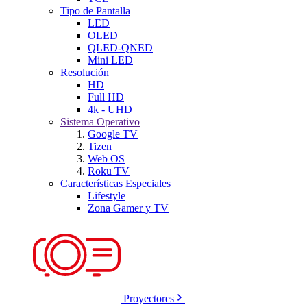
Tipo de Pantalla
LED
OLED
QLED-QNED
Mini LED
Resolución
HD
Full HD
4k - UHD
Sistema Operativo
Google TV
Tizen
Web OS
Roku TV
Características Especiales
Lifestyle
Zona Gamer y TV
Proyectores