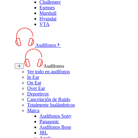
Challenger
Esenses
Marshall
Hyundai
VTA
Audífonos
Audífonos
Ver todo en audífonos
In Ear
On Ear
Over Ear
Deportivos
Cancelación de Ruido
Totalmente Inalámbricos
Marca
Audifonos Sony
Panasonic
Audífonos Bose
JBL