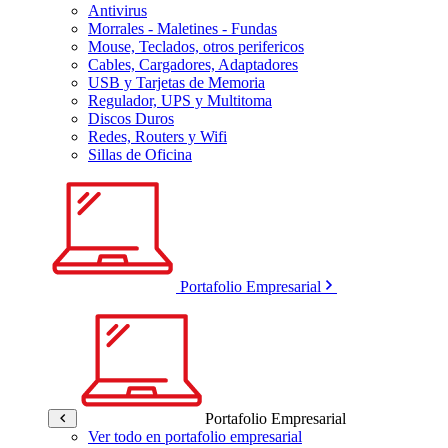
Antivirus
Morrales - Maletines - Fundas
Mouse, Teclados, otros perifericos
Cables, Cargadores, Adaptadores
USB y Tarjetas de Memoria
Regulador, UPS y Multitoma
Discos Duros
Redes, Routers y Wifi
Sillas de Oficina
Portafolio Empresarial
Portafolio Empresarial
Ver todo en portafolio empresarial