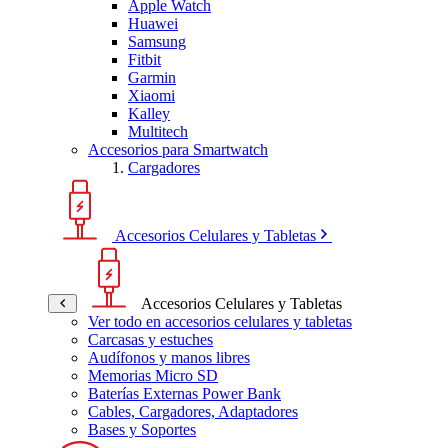
Apple Watch
Huawei
Samsung
Fitbit
Garmin
Xiaomi
Kalley
Multitech
Accesorios para Smartwatch
Cargadores
Accesorios Celulares y Tabletas
Accesorios Celulares y Tabletas
Ver todo en accesorios celulares y tabletas
Carcasas y estuches
Audífonos y manos libres
Memorias Micro SD
Baterías Externas Power Bank
Cables, Cargadores, Adaptadores
Bases y Soportes