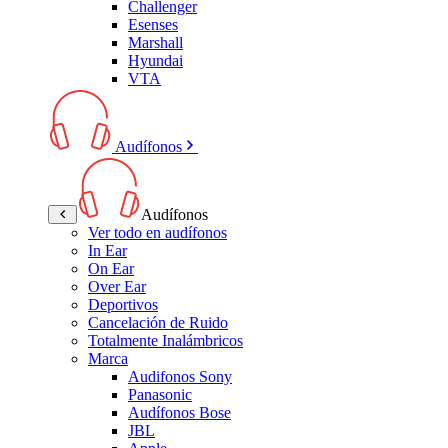
Challenger
Esenses
Marshall
Hyundai
VTA
Audífonos
Audífonos
Ver todo en audífonos
In Ear
On Ear
Over Ear
Deportivos
Cancelación de Ruido
Totalmente Inalámbricos
Marca
Audifonos Sony
Panasonic
Audífonos Bose
JBL