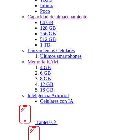
Infinix
Poco
Capacidad de almacenamiento
64 GB
128 GB
256 GB
512 GB
1 TB
Lanzamientos Celulares
Últimos smartphones
Memoria RAM
4 GB
6 GB
8 GB
12 GB
16 GB
Inteligencia Artificial
Celulares con IA
Tabletas