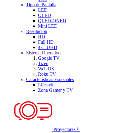
Tipo de Pantalla
LED
OLED
QLED-QNED
Mini LED
Resolución
HD
Full HD
4k - UHD
Sistema Operativo
Google TV
Tizen
Web OS
Roku TV
Características Especiales
Lifestyle
Zona Gamer y TV
Proyectores