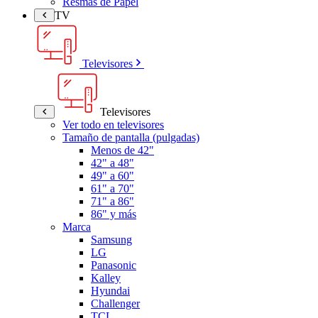
Resmas de Papel
TV
Televisores
Televisores
Ver todo en televisores
Tamaño de pantalla (pulgadas)
Menos de 42"
42" a 48"
49" a 60"
61" a 70"
71" a 86"
86" y más
Marca
Samsung
LG
Panasonic
Kalley
Hyundai
Challenger
TCL