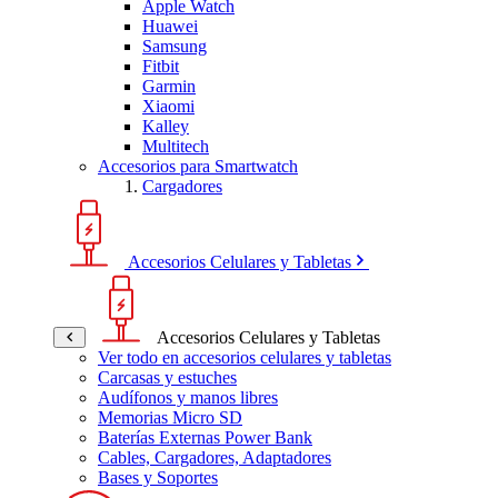
Apple Watch
Huawei
Samsung
Fitbit
Garmin
Xiaomi
Kalley
Multitech
Accesorios para Smartwatch
Cargadores
Accesorios Celulares y Tabletas
Accesorios Celulares y Tabletas
Ver todo en accesorios celulares y tabletas
Carcasas y estuches
Audífonos y manos libres
Memorias Micro SD
Baterías Externas Power Bank
Cables, Cargadores, Adaptadores
Bases y Soportes