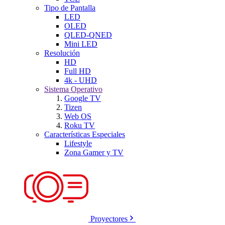
Tipo de Pantalla
LED
OLED
QLED-QNED
Mini LED
Resolución
HD
Full HD
4k - UHD
Sistema Operativo
Google TV
Tizen
Web OS
Roku TV
Características Especiales
Lifestyle
Zona Gamer y TV
Proyectores