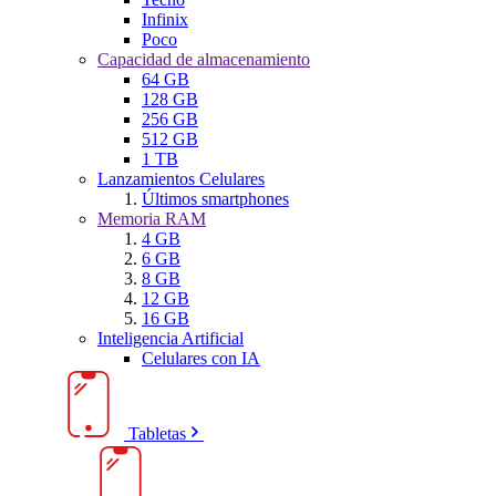
Infinix
Poco
Capacidad de almacenamiento
64 GB
128 GB
256 GB
512 GB
1 TB
Lanzamientos Celulares
Últimos smartphones
Memoria RAM
4 GB
6 GB
8 GB
12 GB
16 GB
Inteligencia Artificial
Celulares con IA
Tabletas