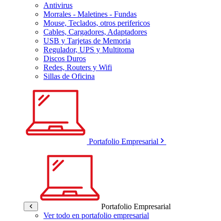
Antivirus
Morrales - Maletines - Fundas
Mouse, Teclados, otros perifericos
Cables, Cargadores, Adaptadores
USB y Tarjetas de Memoria
Regulador, UPS y Multitoma
Discos Duros
Redes, Routers y Wifi
Sillas de Oficina
Portafolio Empresarial
Portafolio Empresarial
Ver todo en portafolio empresarial