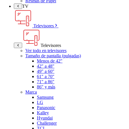
Resmas de Papel
TV
Televisores
Televisores
Ver todo en televisores
Tamaño de pantalla (pulgadas)
Menos de 42"
42" a 48"
49" a 60"
61" a 70"
71" a 86"
86" y más
Marca
Samsung
LG
Panasonic
Kalley
Hyundai
Challenger
TCL