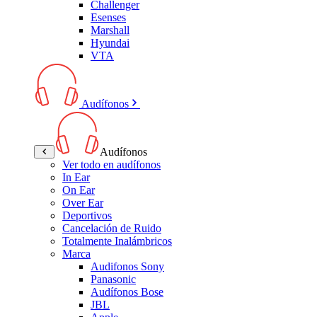
Challenger
Esenses
Marshall
Hyundai
VTA
Audífonos
Audífonos
Ver todo en audífonos
In Ear
On Ear
Over Ear
Deportivos
Cancelación de Ruido
Totalmente Inalámbricos
Marca
Audifonos Sony
Panasonic
Audífonos Bose
JBL