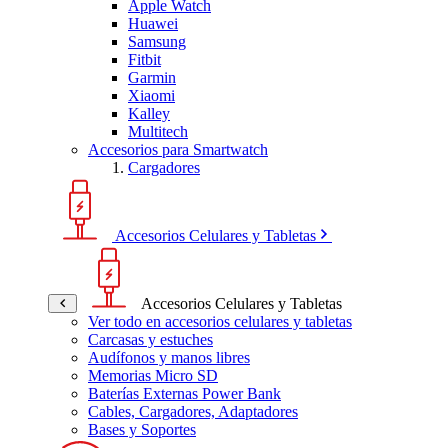
Apple Watch
Huawei
Samsung
Fitbit
Garmin
Xiaomi
Kalley
Multitech
Accesorios para Smartwatch
Cargadores
Accesorios Celulares y Tabletas
Accesorios Celulares y Tabletas
Ver todo en accesorios celulares y tabletas
Carcasas y estuches
Audífonos y manos libres
Memorias Micro SD
Baterías Externas Power Bank
Cables, Cargadores, Adaptadores
Bases y Soportes