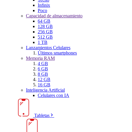
Infinix
Poco
Capacidad de almacenamiento
64 GB
128 GB
256 GB
512 GB
1 TB
Lanzamientos Celulares
Últimos smartphones
Memoria RAM
4 GB
6 GB
8 GB
12 GB
16 GB
Inteligencia Artificial
Celulares con IA
Tabletas