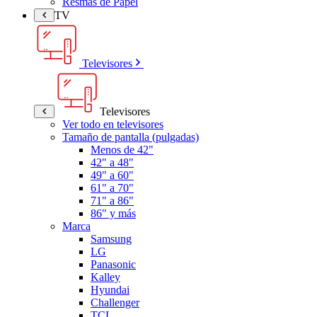
Resmas de Papel
TV
Televisores
Televisores
Ver todo en televisores
Tamaño de pantalla (pulgadas)
Menos de 42"
42" a 48"
49" a 60"
61" a 70"
71" a 86"
86" y más
Marca
Samsung
LG
Panasonic
Kalley
Hyundai
Challenger
TCL