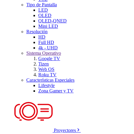
Tipo de Pantalla
LED
OLED
QLED-QNED
Mini LED
Resolución
HD
Full HD
4k - UHD
Sistema Operativo
Google TV
Tizen
Web OS
Roku TV
Características Especiales
Lifestyle
Zona Gamer y TV
Proyectores