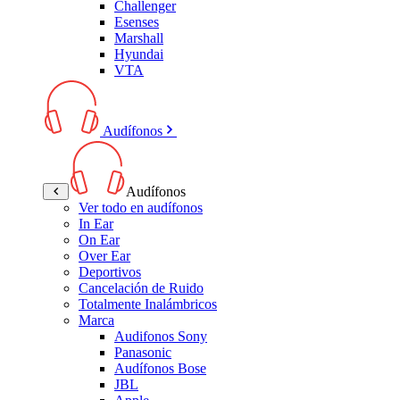
Challenger
Esenses
Marshall
Hyundai
VTA
Audífonos
Audífonos
Ver todo en audífonos
In Ear
On Ear
Over Ear
Deportivos
Cancelación de Ruido
Totalmente Inalámbricos
Marca
Audifonos Sony
Panasonic
Audífonos Bose
JBL