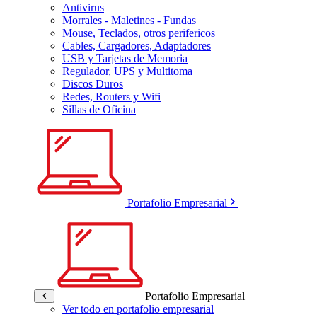
Antivirus
Morrales - Maletines - Fundas
Mouse, Teclados, otros perifericos
Cables, Cargadores, Adaptadores
USB y Tarjetas de Memoria
Regulador, UPS y Multitoma
Discos Duros
Redes, Routers y Wifi
Sillas de Oficina
Portafolio Empresarial
Portafolio Empresarial
Ver todo en portafolio empresarial