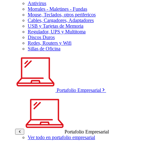
Antivirus
Morrales - Maletines - Fundas
Mouse, Teclados, otros perifericos
Cables, Cargadores, Adaptadores
USB y Tarjetas de Memoria
Regulador, UPS y Multitoma
Discos Duros
Redes, Routers y Wifi
Sillas de Oficina
Portafolio Empresarial
Portafolio Empresarial
Ver todo en portafolio empresarial