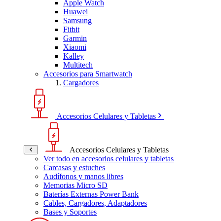
Apple Watch
Huawei
Samsung
Fitbit
Garmin
Xiaomi
Kalley
Multitech
Accesorios para Smartwatch
Cargadores
Accesorios Celulares y Tabletas
Accesorios Celulares y Tabletas
Ver todo en accesorios celulares y tabletas
Carcasas y estuches
Audífonos y manos libres
Memorias Micro SD
Baterías Externas Power Bank
Cables, Cargadores, Adaptadores
Bases y Soportes