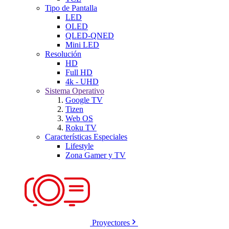
Tipo de Pantalla
LED
OLED
QLED-QNED
Mini LED
Resolución
HD
Full HD
4k - UHD
Sistema Operativo
Google TV
Tizen
Web OS
Roku TV
Características Especiales
Lifestyle
Zona Gamer y TV
Proyectores