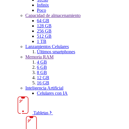
Infinix
Poco
Capacidad de almacenamiento
64 GB
128 GB
256 GB
512 GB
1 TB
Lanzamientos Celulares
Últimos smartphones
Memoria RAM
4 GB
6 GB
8 GB
12 GB
16 GB
Inteligencia Artificial
Celulares con IA
Tabletas