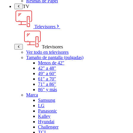
Resmas de Papel
TV
Televisores
Televisores
Ver todo en televisores
Tamaño de pantalla (pulgadas)
Menos de 42"
42" a 48"
49" a 60"
61" a 70"
71" a 86"
86" y más
Marca
Samsung
LG
Panasonic
Kalley
Hyundai
Challenger
TCL