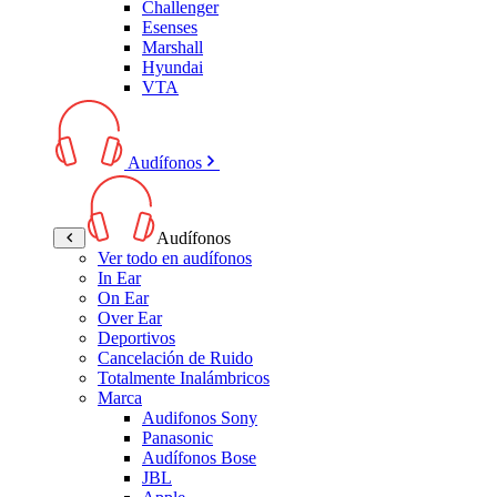
Challenger
Esenses
Marshall
Hyundai
VTA
Audífonos
Audífonos
Ver todo en audífonos
In Ear
On Ear
Over Ear
Deportivos
Cancelación de Ruido
Totalmente Inalámbricos
Marca
Audifonos Sony
Panasonic
Audífonos Bose
JBL