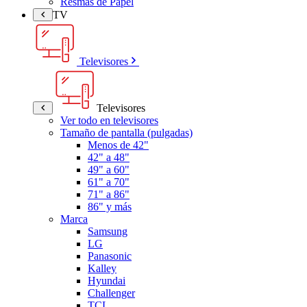
Resmas de Papel
TV
Televisores
Televisores
Ver todo en televisores
Tamaño de pantalla (pulgadas)
Menos de 42"
42" a 48"
49" a 60"
61" a 70"
71" a 86"
86" y más
Marca
Samsung
LG
Panasonic
Kalley
Hyundai
Challenger
TCL