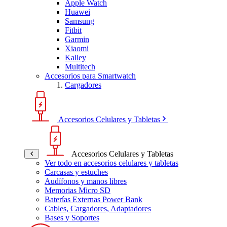
Apple Watch
Huawei
Samsung
Fitbit
Garmin
Xiaomi
Kalley
Multitech
Accesorios para Smartwatch
Cargadores
Accesorios Celulares y Tabletas
Accesorios Celulares y Tabletas
Ver todo en accesorios celulares y tabletas
Carcasas y estuches
Audífonos y manos libres
Memorias Micro SD
Baterías Externas Power Bank
Cables, Cargadores, Adaptadores
Bases y Soportes