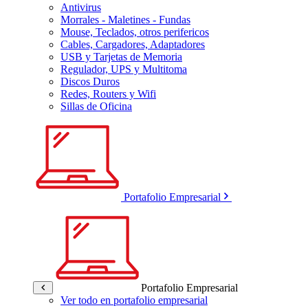
Antivirus
Morrales - Maletines - Fundas
Mouse, Teclados, otros perifericos
Cables, Cargadores, Adaptadores
USB y Tarjetas de Memoria
Regulador, UPS y Multitoma
Discos Duros
Redes, Routers y Wifi
Sillas de Oficina
Portafolio Empresarial
Portafolio Empresarial
Ver todo en portafolio empresarial