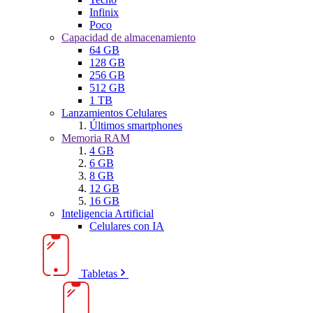
Infinix
Poco
Capacidad de almacenamiento
64 GB
128 GB
256 GB
512 GB
1 TB
Lanzamientos Celulares
Últimos smartphones
Memoria RAM
4 GB
6 GB
8 GB
12 GB
16 GB
Inteligencia Artificial
Celulares con IA
Tabletas