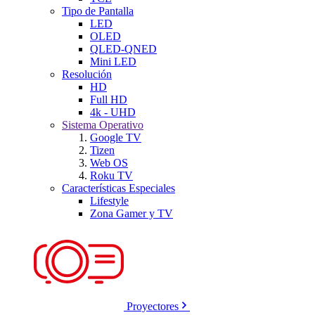
Tipo de Pantalla
LED
OLED
QLED-QNED
Mini LED
Resolución
HD
Full HD
4k - UHD
Sistema Operativo
Google TV
Tizen
Web OS
Roku TV
Características Especiales
Lifestyle
Zona Gamer y TV
Proyectores