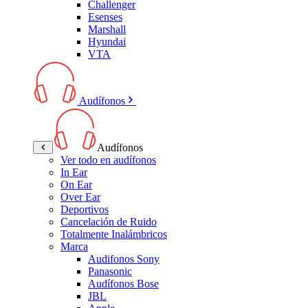
Challenger
Esenses
Marshall
Hyundai
VTA
Audífonos
Audífonos
Ver todo en audífonos
In Ear
On Ear
Over Ear
Deportivos
Cancelación de Ruido
Totalmente Inalámbricos
Marca
Audifonos Sony
Panasonic
Audífonos Bose
JBL