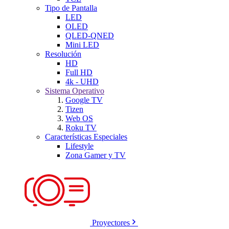
Tipo de Pantalla
LED
OLED
QLED-QNED
Mini LED
Resolución
HD
Full HD
4k - UHD
Sistema Operativo
Google TV
Tizen
Web OS
Roku TV
Características Especiales
Lifestyle
Zona Gamer y TV
Proyectores