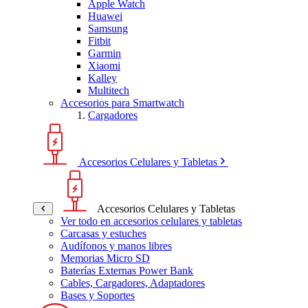
Apple Watch
Huawei
Samsung
Fitbit
Garmin
Xiaomi
Kalley
Multitech
Accesorios para Smartwatch
Cargadores
Accesorios Celulares y Tabletas
Accesorios Celulares y Tabletas
Ver todo en accesorios celulares y tabletas
Carcasas y estuches
Audífonos y manos libres
Memorias Micro SD
Baterías Externas Power Bank
Cables, Cargadores, Adaptadores
Bases y Soportes