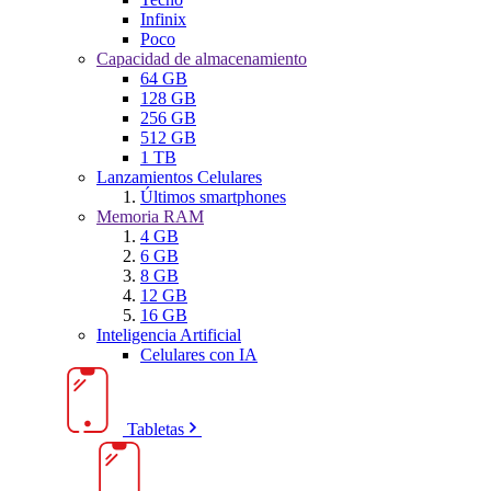
Infinix
Poco
Capacidad de almacenamiento
64 GB
128 GB
256 GB
512 GB
1 TB
Lanzamientos Celulares
Últimos smartphones
Memoria RAM
4 GB
6 GB
8 GB
12 GB
16 GB
Inteligencia Artificial
Celulares con IA
Tabletas