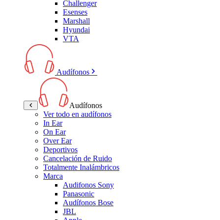
Challenger
Esenses
Marshall
Hyundai
VTA
Audífonos
Audífonos
Ver todo en audífonos
In Ear
On Ear
Over Ear
Deportivos
Cancelación de Ruido
Totalmente Inalámbricos
Marca
Audifonos Sony
Panasonic
Audífonos Bose
JBL