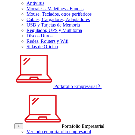
Antivirus
Morrales - Maletines - Fundas
Mouse, Teclados, otros perifericos
Cables, Cargadores, Adaptadores
USB y Tarjetas de Memoria
Regulador, UPS y Multitoma
Discos Duros
Redes, Routers y Wifi
Sillas de Oficina
Portafolio Empresarial
Portafolio Empresarial
Ver todo en portafolio empresarial