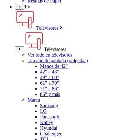
Resmas de Papel
TV
Televisores
Televisores
Ver todo en televisores
Tamaño de pantalla (pulgadas)
Menos de 42"
42" a 48"
49" a 60"
61" a 70"
71" a 86"
86" y más
Marca
Samsung
LG
Panasonic
Kalley
Hyundai
Challenger
TCL