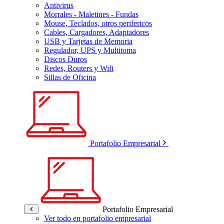
Antivirus
Morrales - Maletines - Fundas
Mouse, Teclados, otros perifericos
Cables, Cargadores, Adaptadores
USB y Tarjetas de Memoria
Regulador, UPS y Multitoma
Discos Duros
Redes, Routers y Wifi
Sillas de Oficina
Portafolio Empresarial
Portafolio Empresarial
Ver todo en portafolio empresarial