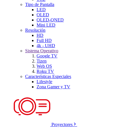
Tipo de Pantalla
LED
OLED
QLED-QNED
Mini LED
Resolución
HD
Full HD
4k - UHD
Sistema Operativo
Google TV
Tizen
Web OS
Roku TV
Características Especiales
Lifestyle
Zona Gamer y TV
Proyectores