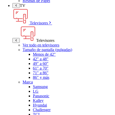
Resmas de Papel
TV
Televisores
Televisores
Ver todo en televisores
Tamaño de pantalla (pulgadas)
Menos de 42"
42" a 48"
49" a 60"
61" a 70"
71" a 86"
86" y más
Marca
Samsung
LG
Panasonic
Kalley
Hyundai
Challenger
TCL