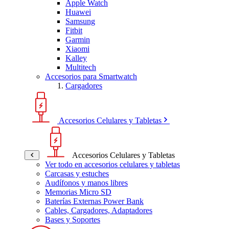
Apple Watch
Huawei
Samsung
Fitbit
Garmin
Xiaomi
Kalley
Multitech
Accesorios para Smartwatch
Cargadores
Accesorios Celulares y Tabletas
Accesorios Celulares y Tabletas
Ver todo en accesorios celulares y tabletas
Carcasas y estuches
Audífonos y manos libres
Memorias Micro SD
Baterías Externas Power Bank
Cables, Cargadores, Adaptadores
Bases y Soportes