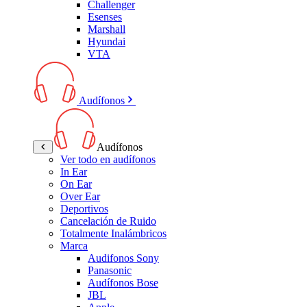
Challenger
Esenses
Marshall
Hyundai
VTA
Audífonos
Audífonos
Ver todo en audífonos
In Ear
On Ear
Over Ear
Deportivos
Cancelación de Ruido
Totalmente Inalámbricos
Marca
Audifonos Sony
Panasonic
Audífonos Bose
JBL