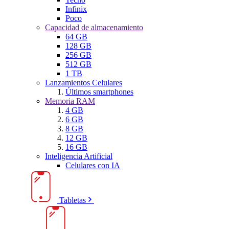
Infinix
Poco
Capacidad de almacenamiento
64 GB
128 GB
256 GB
512 GB
1 TB
Lanzamientos Celulares
Últimos smartphones
Memoria RAM
4 GB
6 GB
8 GB
12 GB
16 GB
Inteligencia Artificial
Celulares con IA
Tabletas